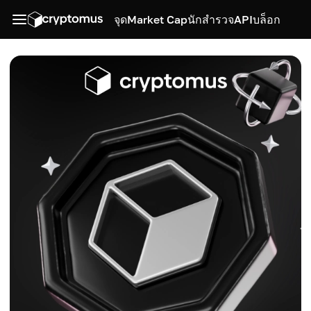
จุด
Market Cap
นักสำรวจ
API
บล็อก