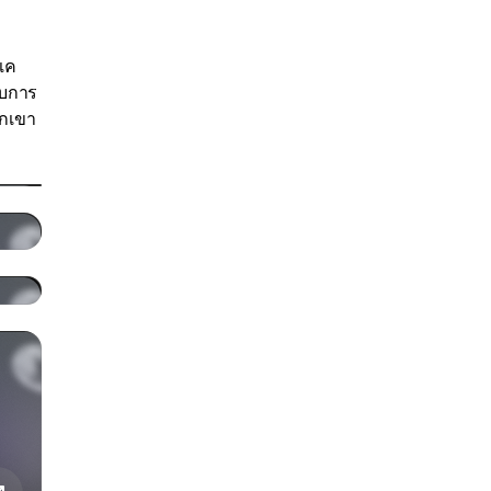
ตเค
ับการ
วกเขา