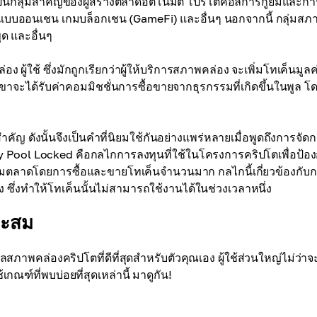
ป็นกลุ่มสำคัญของผู้สร้างตลาดอัตโนมัติ โปรโตคอลการกู้ยืมและการใ
ัยแบบออนเชน เกมบล็อกเชน (GameFi) และอื่นๆ นอกจากนี้ กลุ่มสภ
ุด และอื่นๆ
ู้ใช้ ซึ่งมักถูกเรียกว่าผู้ให้บริการสภาพคล่อง จะเพิ่มโทเค็นมูลค่
ขาจะได้รับค่าคอมมิชชั่นการซื้อขายจากธุรกรรมที่เกิดขึ้นในพูล โ
ญ ดังนั้นจึงเป็นคำที่นิยมใช้กันอย่างแพร่หลายเมื่อพูดถึงการจัด
 Pool Locked คือกลไกการลงทุนที่ใช้ในโครงการคริปโตเพื่อป้อง
ตลาดโดยการซื้อและขายโทเค็นจำนวนมาก กลไกนี้เกี่ยวข้องกับ
ซึ่งทำให้โทเค็นนั้นไม่สามารถใช้งานได้ในช่วงเวลาหนึ่ง
าะสม
สภาพคล่องคริปโตที่ดีที่สุดสำหรับตัวคุณเอง ผู้ใช้ส่วนใหญ่ไม่ว่าจ
ฑ์ที่พบบ่อยที่สุดเหล่านี้ มาดูกัน!