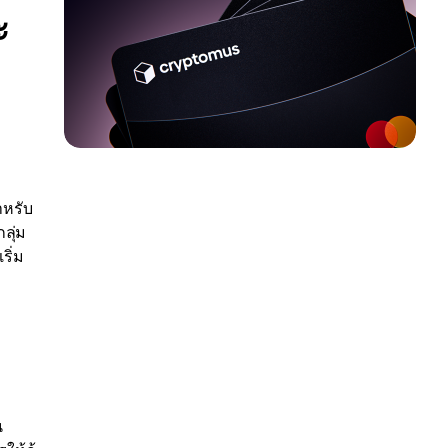
ะ
ำหรับ
ลุ่ม
ริ่ม
น