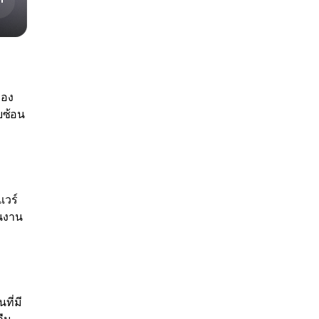
ของ
บซ้อน
แวร์
ินงาน
ที่มี