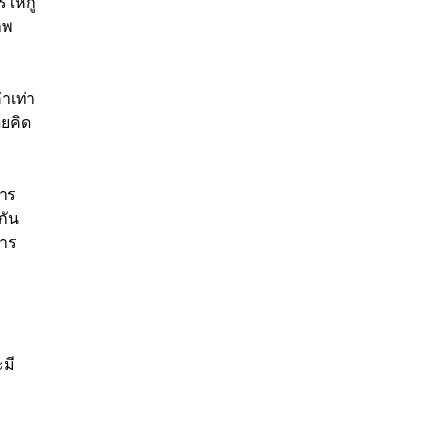
ห้กู้
าพ
าเท่า
ดยคิด
การ
กัน
การ
ะมี