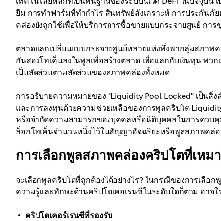
เทคโนโลยีหลักที่เป็นพื้นฐานของระบบนิเวศ DeFi ในปัจจุบัน เ
ยืม การทำฟาร์มที่ทำกำไร สินทรัพย์สังเคราะห์ การประกันภ
คล่องยังถูกใช้เพื่อให้บริการการซื้อขายแบบกระจายศูนย์ การข
ตลาดแลกเปลี่ยนแบบกระจายศูนย์หลายแห่งพึ่งพากลุ่มสภาพคล่อง ผ
กันสองโทเค็นลงในพูลเพื่อสร้างตลาด เพื่อแลกกับเงินทุน พวกเ
เป็นสัดส่วนตามสัดส่วนของสภาพคล่องทั้งหมด
การอธิบายความหมายของ "Liquidity Pool Locked" เป็นสิ่งสำคั
และการลงทุนด้วยความช่วยเหลือของการพูลคริปโต Liquidity
หรือจำกัดความสามารถของบุคคลหรือนิติบุคคลในการควบคุม
ล็อกโทเค็นจำนวนหนึ่งไว้ในสัญญาอัจฉริยะหรือพูลสภาพคล่อง 
การเลือกพูลสภาพคล่องคริปโตที่เหม
จะเลือกพูลคริปโตที่ถูกต้องได้อย่างไร? ในกรณีของการเลือกพูล
ความรู้และทักษะด้านคริปโตเคอเรนซีในระดับใดก็ตาม อาจใช้เกณ
คริปโตเคอร์เรนซีที่รองรับ