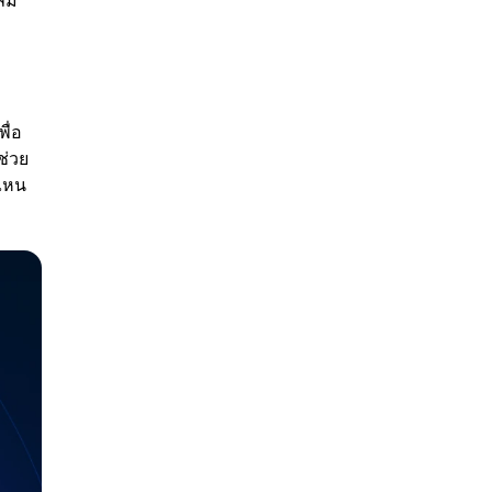
ลืม
ื่อ
ช่วย
่ไหน