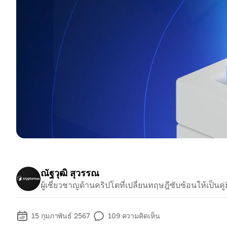
ณัฐวุฒิ สุวรรณ
ผู้เชี่ยวชาญด้านคริปโตที่เปลี่ยนทฤษฎีซับซ้อนให้เป็นคู่ม
15 กุมภาพันธ์ 2567
109
ความคิดเห็น