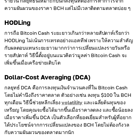
รายวัน กลยุทธ์นี้เหมาะกับนักลงทุนที่ต้องการทำกำไรจาก
ความผันผวนของราคา BCH แต่ไม่มีเวลาติดตามตลาดบ่อย ๆ
HODLing
การถือ Bitcoin Cash ระยะยาวเกินกว่าหลายสัปดาห์เรียกว่า
HODLing ไม่เน้นการเทรดอย่างแอคทีฟ เพราะให้ความสำคัญ
กับผลตอบแทนระยะยาวมากกว่าการเปลี่ยนแปลงรายวันหรือ
รายสัปดาห์ วิธีนี้ตั้งอยู่บนแนวคิดว่ามูลค่า Bitcoin Cash จะ
เพิ่มขึ้นเมื่อเครือข่ายเติบโต
Dollar-Cost Averaging (DCA)
กลยุทธ์ DCA คือการลงทุนเงินจำนวนคงที่ใน Bitcoin Cash
โดยไม่คำนึงถึงราคาตลาด ตัวอย่างเช่น ลงทุน $100 ใน BCH
ทุกเดือน วิธีนี้ช่วยหลีกเลี่ยง
volatility
และเฉลี่ยต้นทุนของ
เหรียญ โดยคุณจะซื้อได้มากขึ้นเมื่อราคาลดลง และซื้อน้อยลง
เมื่อราคาเพิ่มขึ้น DCA เป็นตัวเลือกที่ยอดเยี่ยมสำหรับผู้ที่อยาก
ได้ประโยชน์จากการเปลี่ยนแปลงของ BCH โดยไม่ต้องกังวล
กับความผันผวนของตลาดมากนัก