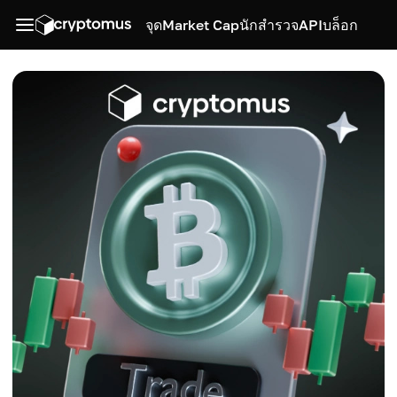
จุด
Market Cap
นักสำรวจ
API
บล็อก