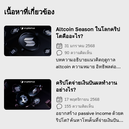
เนื้อหาที่เกี่ยวข้อง
Altcoin Season ในโลกคริป
โตคืออะไร?
31 มกราคม 2568
90
ความคิดเห็น
บทความอธิบายแนวคิดฤดูกาล
altcoin ความหมาย อิทธิพลต่อ
ตลาด และความสำคัญต่อเทรดเด
อร์คริปโต
คริปโตจ่ายเงินปันผลทำงาน
อย่างไร?
17 พฤศจิกายน 2568
155
ความคิดเห็น
อยากสร้าง passive income ด้วยค
ริปโต? ค้นหาโทเค็นที่จ่ายเงินปันผล
เลย!