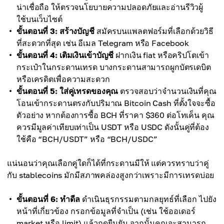
น่าเชื่อถือ ให้ตรวจนโยบายความปลอดภัยและอ่านรีวิวผู้
ใช้บนเว็บไซต์
ขั้นตอนที่ 3: สร้างบัญชี
สมัครบนแพลตฟอร์มที่เลือกด้วยวิธี
ที่สะดวกที่สุด เช่น อีเมล Telegram หรือ Facebook
ขั้นตอนที่ 4: เติมเงินเข้าบัญชี
ฝากเงิน fiat หรือคริปโตเข้า
กระเป๋าในกระดานเทรด บางกระดานสามารถผูกบัตรเดบิต
หรือเครดิตเพื่อความสะดวก
ขั้นตอนที่ 5: ใส่คู่เทรดของคุณ
ตรวจสอบว่าจำนวนเงินที่คุณ
โอนเข้ากระดานตรงกับปริมาณ Bitcoin Cash ที่ตั้งใจจะซื้อ
ตัวอย่าง หากต้องการซื้อ BCH ที่ราคา $360 ต่อโทเค็น คุณ
ควรมีมูลค่าเทียบเท่าเป็น USDT หรือ USDC ดังนั้นคู่ที่ต้อง
ใช้คือ “BCH/USDT” หรือ “BCH/USDC”
แน่นอนว่าคุณเลือกคู่ใดก็ได้ที่กระดานมีให้ แต่ควรทราบว่าคู่
กับ stablecoins มักมีสภาพคล่องสูงกว่าเพราะมีการเทรดบ่อย
ขั้นตอนที่ 6: ทำดีล
ดำเนินธุรกรรมตามกลยุทธ์ที่เลือก ไปยัง
หน้าที่เกี่ยวข้อง กรอกข้อมูลที่จำเป็น (เช่น ใช้ออเดอร์
market หรือ limit) แล้วกดยืนยัน จากนั้นคุณจะสามารถ