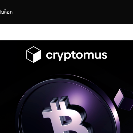
I
บล็อก