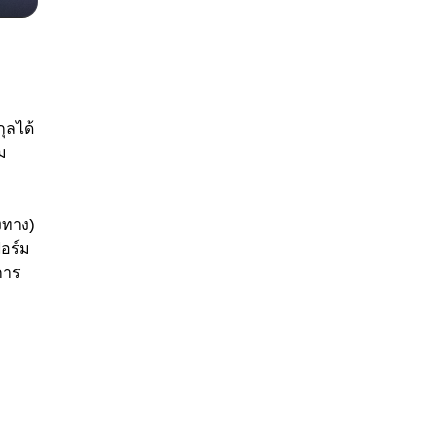
ุลได้
ม
งทาง)
อร์ม
การ