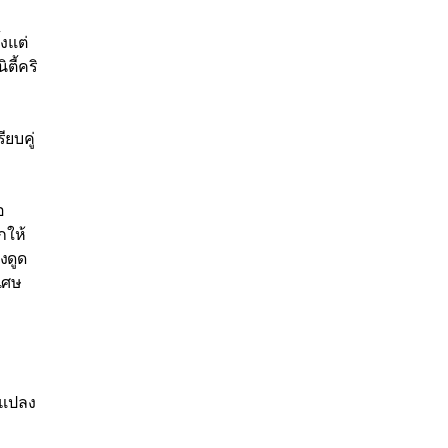
งแต่
ี้คริ
ียบคู่
อ
กให้
งดูด
ิเศษ
รแปลง