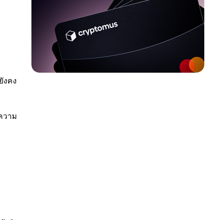
ยังคง
บความ