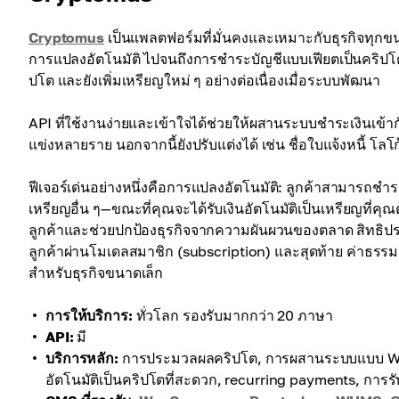
Cryptomus
เป็นแพลตฟอร์มที่มั่นคงและเหมาะกับธุรกิจทุกขนาด
การแปลงอัตโนมัติ ไปจนถึงการชำระบัญชีแบบเฟียตเป็นคริปโ
ปโต และยังเพิ่มเหรียญใหม่ ๆ อย่างต่อเนื่องเมื่อระบบพัฒนา
API ที่ใช้งานง่ายและเข้าใจได้ช่วยให้ผสานระบบชำระเงินเข้า
แข่งหลายราย นอกจากนี้ยังปรับแต่งได้ เช่น ชื่อใบแจ้งหนี้ โลโก
ฟีเจอร์เด่นอย่างหนึ่งคือการแปลงอัตโนมัติ: ลูกค้าสามารถชำร
เหรียญอื่น ๆ—ขณะที่คุณจะได้รับเงินอัตโนมัติเป็นเหรียญที่ค
ลูกค้าและช่วยปกป้องธุรกิจจากความผันผวนของตลาด สิทธิประโ
ลูกค้าผ่านโมเดลสมาชิก (subscription) และสุดท้าย ค่าธรรมเน
สำหรับธุรกิจขนาดเล็ก
การให้บริการ:
ทั่วโลก รองรับมากกว่า 20 ภาษา
API:
มี
บริการหลัก:
การประมวลผลคริปโต, การผสานระบบแบบ Whi
อัตโนมัติเป็นคริปโตที่สะดวก, recurring payments, การร