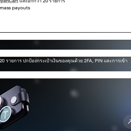
penCart
และอีกกว่า 20 รายการ
 mass payouts
120 รายการ ปกป้องกระเป๋าเงินของคุณด้วย 2FA, PIN และการเข้า