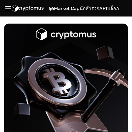
จุด
Market Cap
นักสำรวจ
API
บล็อก