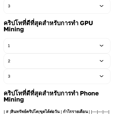
สินทรัพย์คริปโต
3
ขุดได้ต่อวัน
Zcash (ZEC)
0.00605138 XMR
สินทรัพย์คริปโต
คริปโทที่ดีที่สุดสำหรับการทำ GPU
ขุดได้ต่อวัน
Zano (ZANO)
Mining
กำไรรายเดือน
0.02927626 ZEC
~ 48 $
ขุดได้ต่อวัน
กำไรรายเดือน
1.423 ZANO
1
~ 329.4 $
กำไรรายเดือน
สินทรัพย์คริปโต
2
~ 170.76 $
Ethereum Classic (ETC)
สินทรัพย์คริปโต
3
ขุดได้ต่อวัน
Ravencoin (RVN)
0.42472979 ETC
สินทรัพย์คริปโต
คริปโทที่ดีที่สุดสำหรับการทำ Phone
ขุดได้ต่อวัน
Bitcoin (BTC)
Mining
กำไรรายเดือน
291.23091761 RVN
~ 66 $
ขุดได้ต่อวัน
| # |
สินทรัพย์คริปโต
|
ขุดได้ต่อวัน
|
กำไรรายเดือน
| |---|---|---|
กำไรรายเดือน