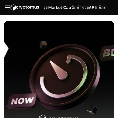
จุด
Market Cap
นักสำรวจ
API
บล็อก