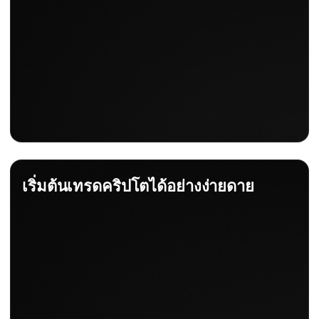
เริ่มต้นเทรดคริปโตได้อย่างง่ายดาย