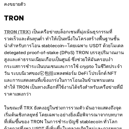
คงขยายตัว
TRON
TRON (TRX)
เป็นเครือข่ายบล็อกเชนที่มุ่งเน้นธุรกรรมที่
รวดเร็วและต้นทุนต่ำ ทำให้เป็นหนึ่งในโครงสร้างพื้นฐานชั้น
นำสำหรับการโอน stablecoin—โดยเฉพาะ USDT ด้วยโมเดล
delegated proof-of-stake (DPoS) TRON บรรลุปริมาณงาน
สูงและค่าธรรมเนียมเกือบเป็นศูนย์ ซึ่งช่วยให้มันครอบงำ
กระแสการชำระเงินบนเชนและการใช้ crypto ในชีวิตประจำ
วัน ระบบนิเวศของ它包括แพลตฟอร์ม DeFi โปรเจ็กต์ NFT
และการแสดงตนที่แข็งแกร่งในการโอนเงินข้ามพรมแดน
ทำให้ TRON เป็นทางเลือกที่ใช้งานได้จริงสำหรับเครือข่ายที่มี
ราคาแพงกว่า
ในขณะที่ TRX ยังคงอยู่ในช่วงการรวมตัว มันอาจแสดงถึงจุด
เริ่มต้นเชิงกลยุทธ์ โดยเฉพาะอย่างยิ่งเมื่อพิจารณาจากบทบาท
ที่เพิ่มขึ้นของ TRON ในการชำระบัญชี stablecoin ทั่วโลก
ด้วยการพึ่งพา USDT ที่เพิ่มขึ้นในตลาดเกิดใหม่และการขยาย