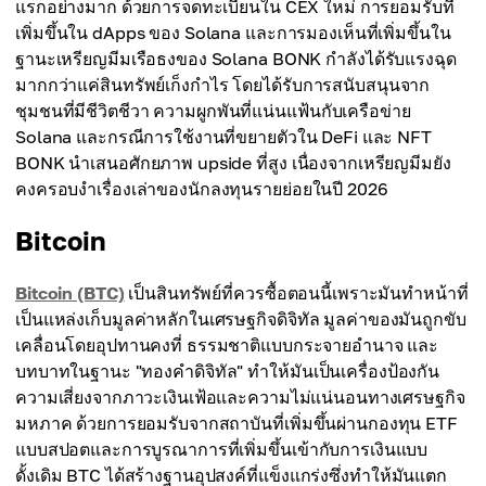
แรกอย่างมาก ด้วยการจดทะเบียนใน CEX ใหม่ การยอมรับที่
เพิ่มขึ้นใน dApps ของ Solana และการมองเห็นที่เพิ่มขึ้นใน
ฐานะเหรียญมีมเรือธงของ Solana BONK กำลังได้รับแรงฉุด
มากกว่าแค่สินทรัพย์เก็งกำไร โดยได้รับการสนับสนุนจาก
ชุมชนที่มีชีวิตชีวา ความผูกพันที่แน่นแฟ้นกับเครือข่าย
Solana และกรณีการใช้งานที่ขยายตัวใน DeFi และ NFT
BONK นำเสนอศักยภาพ upside ที่สูง เนื่องจากเหรียญมีมยัง
คงครอบงำเรื่องเล่าของนักลงทุนรายย่อยในปี 2026
Bitcoin
Bitcoin (BTC)
เป็นสินทรัพย์ที่ควรซื้อตอนนี้เพราะมันทำหน้าที่
เป็นแหล่งเก็บมูลค่าหลักในเศรษฐกิจดิจิทัล มูลค่าของมันถูกขับ
เคลื่อนโดยอุปทานคงที่ ธรรมชาติแบบกระจายอำนาจ และ
บทบาทในฐานะ "ทองคำดิจิทัล" ทำให้มันเป็นเครื่องป้องกัน
ความเสี่ยงจากภาวะเงินเฟ้อและความไม่แน่นอนทางเศรษฐกิจ
มหภาค ด้วยการยอมรับจากสถาบันที่เพิ่มขึ้นผ่านกองทุน ETF
แบบสปอตและการบูรณาการที่เพิ่มขึ้นเข้ากับการเงินแบบ
ดั้งเดิม BTC ได้สร้างฐานอุปสงค์ที่แข็งแกร่งซึ่งทำให้มันแตก