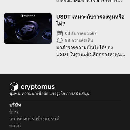
เปลี่ยนแปลงอย่างไร สำรวจการ
คาดการณ์จากผู้เชี่ยวชาญด้วยคู่มือ
ฉบับสมบูรณ์ของเรา!
USDT เหมาะกับการลงทุนหรือ
ไม่?
03 ธันวาคม 2567
88
ความคิดเห็น
มาสำรวจความเป็นไปได้ของ
USDT ในฐานะตัวเลือกการลงทุน
โดยคำนึงถึงศักยภาพ ความเสี่ยง
และการใช้งานของมัน
ชุมชน ความน่าเชื่อถือ แรงจูงใจ การสนับสนุน
บริษัท
บ้าน
แนวทางการสร้างแบรนด์
บล็อก