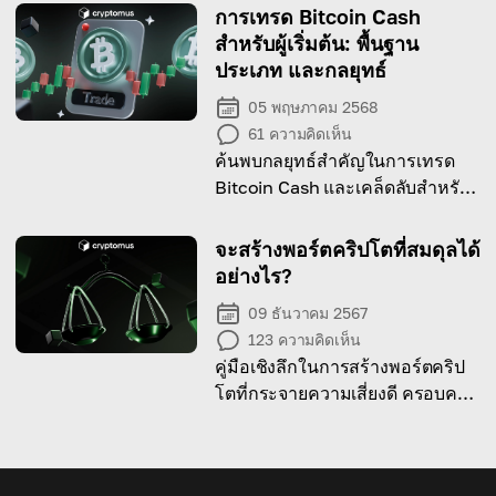
ต่างๆ
การเทรด Bitcoin Cash
สำหรับผู้เริ่มต้น: พื้นฐาน
ประเภท และกลยุทธ์
05 พฤษภาคม 2568
61
ความคิดเห็น
ค้นพบกลยุทธ์สำคัญในการเทรด
Bitcoin Cash และเคล็ดลับสำหรับ
การทำธุรกรรมให้สำเร็จ!
จะสร้างพอร์ตคริปโตที่สมดุลได้
อย่างไร?
09 ธันวาคม 2567
123
ความคิดเห็น
คู่มือเชิงลึกในการสร้างพอร์ตคริป
โตที่กระจายความเสี่ยงดี ครอบคลุม
หลายแนวทางและยุทธศาสตร์การ
เงิน