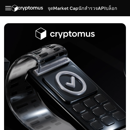
จุด
Market Cap
นักสำรวจ
API
บล็อก