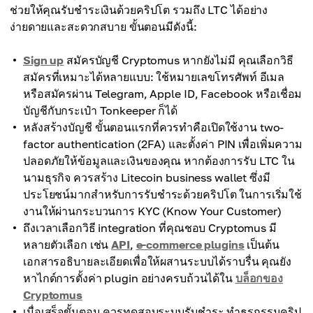
ช่วยให้คุณรับชำระเงินด้วยคริปโต รวมถึง LTC ได้อย่าง
ง่ายดายและสะดวกสบาย ขั้นตอนมีดังนี้:
Sign up
สมัครบัญชี Cryptomus หากยังไม่มี คุณเลือกวิธี
สมัครที่เหมาะได้หลายแบบ: ใช้หมายเลขโทรศัพท์ อีเมล
หรือสมัครผ่าน Telegram, Apple ID, Facebook หรือเชื่อม
บัญชีกับกระเป๋า Tonkeeper ก็ได้
หลังสร้างบัญชี ขั้นตอนแรกที่ควรทำคือเปิดใช้งาน two-
factor authentication (2FA) และตั้งค่า PIN เพื่อเพิ่มความ
ปลอดภัยให้ข้อมูลและเงินของคุณ หากต้องการรับ LTC ใน
นามธุรกิจ ควรสร้าง Litecoin business wallet ซึ่งมี
ประโยชน์มากสำหรับการรับชำระด้วยคริปโต ในการเริ่มใช้
งานให้ผ่านกระบวนการ KYC (Know Your Customer)
ถึงเวลาเลือกวิธี integration ที่คุณชอบ Cryptomus มี
หลายตัวเลือก เช่น
API
,
e-commerce plugins
เป็นต้น
เอกสารอธิบายละเอียดเพื่อให้ผสานระบบได้ราบรื่น คุณยัง
หาไกด์การตั้งค่า plugin อย่างครบถ้วนได้ใน
บล็อกของ
Cryptomus
เมื่อเสร็จขั้นตอน ควรทดสอบระบบรับชำระ ทำธุรกรรมคริป