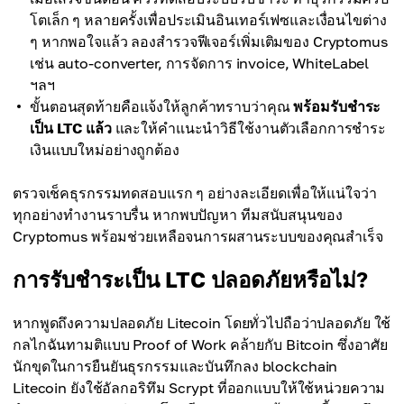
โตเล็ก ๆ หลายครั้งเพื่อประเมินอินเทอร์เฟซและเงื่อนไขต่าง
ๆ หากพอใจแล้ว ลองสำรวจฟีเจอร์เพิ่มเติมของ Cryptomus
เช่น auto-converter, การจัดการ invoice, WhiteLabel
ฯลฯ
ขั้นตอนสุดท้ายคือแจ้งให้ลูกค้าทราบว่าคุณ
พร้อมรับชำระ
เป็น LTC แล้ว
และให้คำแนะนำวิธีใช้งานตัวเลือกการชำระ
เงินแบบใหม่อย่างถูกต้อง
ตรวจเช็คธุรกรรมทดสอบแรก ๆ อย่างละเอียดเพื่อให้แน่ใจว่า
ทุกอย่างทำงานราบรื่น หากพบปัญหา ทีมสนับสนุนของ
Cryptomus พร้อมช่วยเหลือจนการผสานระบบของคุณสำเร็จ
การรับชำระเป็น LTC ปลอดภัยหรือไม่?
หากพูดถึงความปลอดภัย Litecoin โดยทั่วไปถือว่าปลอดภัย ใช้
กลไกฉันทามติแบบ Proof of Work คล้ายกับ Bitcoin ซึ่งอาศัย
นักขุดในการยืนยันธุรกรรมและบันทึกลง blockchain
Litecoin ยังใช้อัลกอริทึม Scrypt ที่ออกแบบให้ใช้หน่วยความ