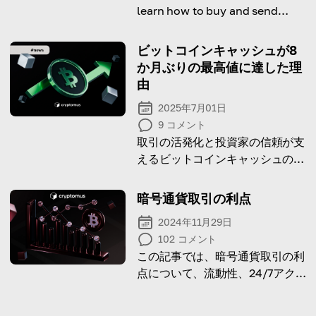
learn how to buy and send
Bitcoin and other crypto with
Perfect Money service.
ビットコインキャッシュが8
か月ぶりの最高値に達した理
由
2025年7月01日
9
コメント
取引の活発化と投資家の信頼が支
えるビットコインキャッシュの8
か月ぶりの高値達成の背景を学び
ましょう。
暗号通貨取引の利点
2024年11月29日
102
コメント
この記事では、暗号通貨取引の利
点について、流動性、24/7アク
セス、そして利益の可能性を含む
内容を探ります