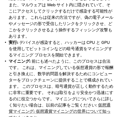
また、マルウェアは Web サイト内に隠されていて、そ
こにアクセスしてクリックするだけで感染する可能性が
あります。 これらは従来の方法ですが、偽の電子メール
やメッセージの形で受信したリンクをクリックさせ、ど
こかをクリックさせるよう操作するフィッシング攻撃も
あります。
実行:
デバイスが感染すると、ハッカーは CPU と GPU
を使用してビットコインなどの暗号通貨をマイニングす
るマイニング プロセスを開始できます。
マイニング:
前にも述べたように、このプロセスは合法
です。 これは、マイニングしている仮想通貨の形で報酬
と引き換えに、数学的問題を解決するためにコンピュー
ターをブロックチェーンに提供することで構成されてい
ます。 このプロセスは、暗号通貨が正しく動作するため
に非常に重要です。 それは取引をより安全かつ迅速にす
るのに役立つからです。 マイニングについてさらに詳し
く知りたい場合は、以前の記事をご覧ください:
仮想通
貨マイニング: 仮想通貨マイニングの世界について知っ