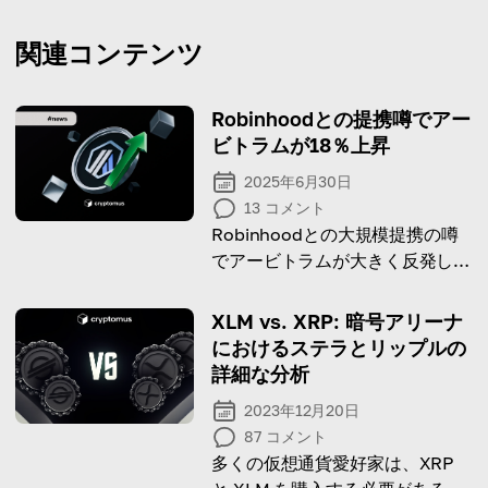
関連コンテンツ
Robinhoodとの提携噂でアー
ビトラムが18％上昇
2025年6月30日
13
コメント
Robinhoodとの大規模提携の噂
でアービトラムが大きく反発した
理由を詳しく解説します。
XLM vs. XRP: 暗号アリーナ
におけるステラとリップルの
詳細な分析
2023年12月20日
87
コメント
多くの仮想通貨愛好家は、XRP