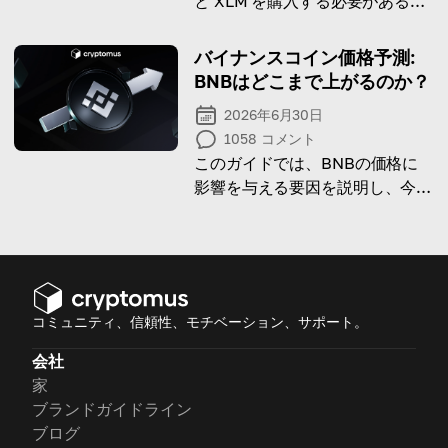
と XLM を購入する必要があるの
ではないかと自問しています。
今日は各コインの視点を定義しま
バイナンスコイン価格予測:
す。
BNBはどこまで上がるのか？
2026年6月30日
1058
コメント
このガイドでは、BNBの価格に
影響を与える要因を説明し、今後
の予測を提供します。
コミュニティ、信頼性、モチベーション、サポート。
会社
家
ブランドガイドライン
ブログ