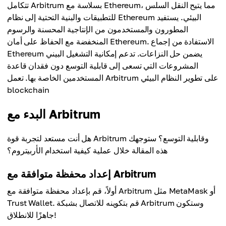
تتكامل Arbitrum بسلاسة مع Ethereum، مما يتيح النقل السلس
للتطبيقات والبنية التحتية إلى نظام Ethereum البيئي. يستفيد
المطورون والمستخدمون من الإنتاجية المحسنة والرسوم
المنخفضة مع الحفاظ على أمان Ethereum. الاستفادة من إجماع
Ethereum يضمن حل النزاعات. تدعم إمكانية التشغيل البيني
المشروعات التي تسعى إلى قابلية التوسع دون فقدان قاعدة
المستخدمين الخاصة بها. تعمل Arbitrum على تطوير النظام البيئي
blockchain
البدء مع Arbitrum
هل أنت مستعد لتجربة قوة Arbitrum وقابلية التوسع؟ ستوجهك
هذه المقالة خلال عملية كيفية استخدام الأربيتروم؟
إعداد محفظة متوافقة مع Arbitrum
أولاً، قم بإعداد محفظة متوافقة مع Arbitrum مثل MetaMask أو
Trust Wallet. قم بتكوينه للاتصال بشبكة Arbitrum وستكون
جاهزًا للانطلاق!