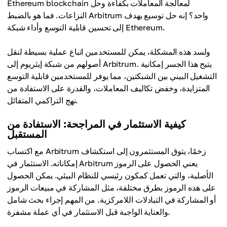
Ethereum blockchain لمعالجة المعاملات بكفاءة وحل
النزاعات. فما هو بالضبط Arbitrum واحد؟ إنه حل توسيع يهدف
إلى تحسين قابلية التوسع وأداء شبكة Ethereum.
ولسد هذه المشكلة، يمكن للمستخدمين اتباع عملية بسيطة لنقل
أصولهم من شبكة إيثريوم إلى Arbitrum. يتيح هذا الجسر إمكانية
التشغيل البيني بين الشبكتين، مما يوفر للمستخدمين قابلية التوسع
المتزايدة، وخفض تكاليف المعاملات، والقدرة على الاستفادة من
نهج التراكمي المتفائل.
كيفية الاستثمار في المراجحة: الاستفادة من
المستقبل
مع اكتساب Arbitrum زخمًا، يتوق المستثمرون إلى استكشاف
إمكاناته. الاستثمار في Arbitrum يعني الحصول على الرموز
الأصلية، والتي تعمل كمكون رئيسي للنظام البيئي. يمكن الحصول
على هذه الرموز بطرق مختلفة، مثل المشاركة في مبيعات الرموز
أو المشاركة في التبادلات اللامركزية. من المهم إجراء بحث شامل
والعناية الواجبة قبل الاستثمار في أي عملة مشفرة.