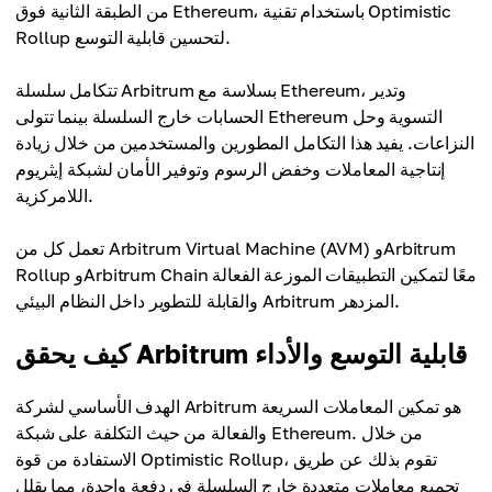
من الطبقة الثانية فوق Ethereum، باستخدام تقنية Optimistic
Rollup لتحسين قابلية التوسع.
تتكامل سلسلة Arbitrum بسلاسة مع Ethereum، وتدير
الحسابات خارج السلسلة بينما تتولى Ethereum التسوية وحل
النزاعات. يفيد هذا التكامل المطورين والمستخدمين من خلال زيادة
إنتاجية المعاملات وخفض الرسوم وتوفير الأمان لشبكة إيثريوم
اللامركزية.
تعمل كل من Arbitrum Virtual Machine (AVM) وArbitrum
Rollup وArbitrum Chain معًا لتمكين التطبيقات الموزعة الفعالة
والقابلة للتطوير داخل النظام البيئي Arbitrum المزدهر.
كيف يحقق Arbitrum قابلية التوسع والأداء
الهدف الأساسي لشركة Arbitrum هو تمكين المعاملات السريعة
والفعالة من حيث التكلفة على شبكة Ethereum. من خلال
الاستفادة من قوة Optimistic Rollup، تقوم بذلك عن طريق
تجميع معاملات متعددة خارج السلسلة في دفعة واحدة، مما يقلل