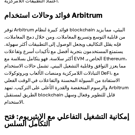
اعتماد التطبيقات اللامركزية.
فوائد وحالات استخدام Arbitrum
توفر Arbitrum فوائد كبيرة لنظام blockchain البيئي، مما يزيد
من قابلية التوسع وتسريع المعاملات. ومن خلال دمج المعاملات،
فإنه يقلل التكاليف ويجعل الوصول إلى التطبيقات أكثر سهولة.
يستمتع المستخدمون بتجربة أفضل مع تأكيدات أسرع وتفاعلات
أكثر سلاسة. فهو يتكامل بسلاسة مع EVM الخاص بـ Ethereum،
مما يعزز التوافق وقابلية التشغيل البيني. تشمل حالات الاستخدام
التبادلات اللامركزية ومنصات الألعاب وبروتوكولات DeFi، مع
الاستفادة من السيولة المحسنة والتفاعلات في الوقت الفعلي
والرسوم المنخفضة والقدرة الأعلى على التركيب. تمهد Arbitrum
الطريق لمستقبل blockchain قابل للتطوير وفعال وسهل
الاستخدام.
إمكانية التشغيل التفاعلي مع الإيثيريوم: فتح
التكامل السلس