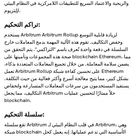
والربحية والاعتماد السريع للتطبيقات اللامركزية في النظام البيئي
لإيثريوم.
تراكم التحكيم:
يستخدم Arbitrum Arbitrum Rollup لزيادة قابلية التوسع
وخفض التكاليف. تقوم هذه الآلية المهمة بدمج المعاملات خارج
السلسلة في دفعة واحدة تُعرف باسم "التراكمي". يتم التحقق من
صحة هذه المجموعات وتأمينها على blockchain Ethereum، مما
يضمن سلامة المعاملة. من خلال تجميع المعاملات المتعددة بذكاء،
تعمل Arbitrum Rollup على تحسين كفاءة شبكة Ethereum
بشكل كبير، مما يتيح معالجة أسرع وأكثر فعالية من حيث التكلفة.
يستفيد المستخدمون من سرعات المعاملات المتسارعة وانخفاض
التكاليف، مما يجعل Arbitrum حلاً ممتازًا لتحسين عمليات
blockchain.
سلسلة التحكيم:
تقع سلسلة Arbitrum في قلب النظام البيئي لـ Arbitrum، وهي
شبكة blockchain الأساسية التي تدعم عملياتها. إنه يعمل كحل