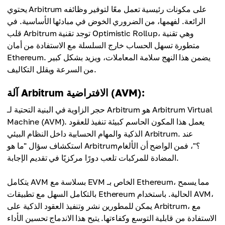
يحتوي Arbitrum على مكونات رئيسية تعمل معًا لتوفير وظائفه
الرائعة. لفهمها، من الضروري الخوض في مبادئها الأساسية. في
قلب Arbitrum توجد تقنية Optimistic Rollup، وهي تقنية
متطورة تسهل الحساب خارج السلسلة مع الاستفادة من أمان
Ethereum. يضمن هذا النهج سلامة المعاملات، ويزيد بشكل كبير
من السرعة ويقلل التكاليف.
آلة Arbitrum الافتراضية (AVM):
حجر الزاوية في البنية التحتية لـ Arbitrum هو Arbitrum Virtual
Machine (AVM). يعمل هذا المكون الحاسم كبيئة تنفيذ للعقود
الذكية والمهام الحسابية داخل النظام البيئي Arbitrum. عند
استكشاف سؤال "ما هو Arbitrum؟"، فمن الواضح أن الألغام
المضادة للمركبات تلعب دورًا مركزيًا في تقديم الإجابة.
يتكامل AVM بسلاسة مع EVM الخاص بـ Ethereum، مما يسمح
بالتكامل السهل مع تطبيقات Ethereum الحالية. باستخدام AVM،
يمكن للمطورين نشر وتنفيذ العقود الذكية على Arbitrum، مع
الاستفادة من قابلية التوسع وكفاءتها. يتيح هذا الاندماج تحسين الأداء