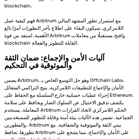
blockchain.
فهم كيفية عمل Arbitrum مع استمرار تطور المشهد المالي
اللامركزي، سيكون البقاء على اطلاع بآخر التطورات أمرًا بالغ
الأهمية. استفد من قوة Arbitrum وافتح مستقبلًا من معاملات
blockchain القابلة للتطوير والفعالة.
آليات الأمن والإجماع: ضمان الثقة
والموثوقية في التحكيم
يضمن Arbitrum، وهو حل التوسع الخاص بـ Offchain Labs،
الأمان والإجماع للتطبيقات اللامركزية. يتيح التراكمي المتفائل
إجراء عمليات حسابية خارج السلسلة مع الحفاظ على Ethereum.
يكشف تدقيق الاحتيال عن السلوك الضار ويحافظ على سلامة
المعاملة. يستخدم Arbitrum الحكم اللامركزي لاتخاذ القرارات
الجماعية. تضمن هذه الآليات بيئة آمنة وقابلة للتطوير للمستخدمين
والمطورين. Arbitrum يبني الثقة والموثوقية والشفافية. مع
تطورها، تحافظ Arbitrum على الأمان والإجماع، مما يشجع على