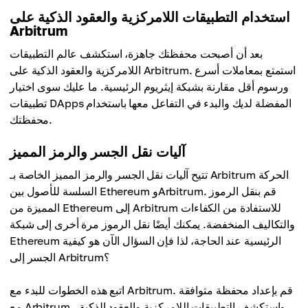
استخدام التطبيقات اللامركزية والعقود الذكية على
Arbitrum
بعد أن أصبحت محفظتك جاهزة، استكشف عالم التطبيقات
اللامركزية والعقود الذكية على Arbitrum. استمتع بمعاملات أسرع
ورسوم أقل مقارنة بشبكة إيثريوم الرئيسية. ما عليك سوى اختيار
تطبيقات DApps المفضلة لديك والبدء في التفاعل معها باستخدام
محفظتك.
آليات نقل الجسر والرمز المميز
تتيح آليات نقل الجسر والرمز المميز الخاصة بـ Arbitrum الحركة
السلسة للأصول بين Ethereum وArbitrum. قم بنقل الرموز
المميزة من Ethereum إلى Arbitrum للاستفادة من الكفاءات
والتكاليف المنخفضة. يمكنك أيضًا نقل الرموز مرة أخرى إلى شبكة
Ethereum الرئيسية عند الحاجة، لذا فإن السؤال الآن هو كيفية
الجسر إلى Arbitrum؟
اتبع هذه الخطوات للبدء مع Arbitrum. قم بإعداد محفظة متوافقة
مع Arbitrum، واستكشف التطبيقات اللامركزية والعقود الذكية،