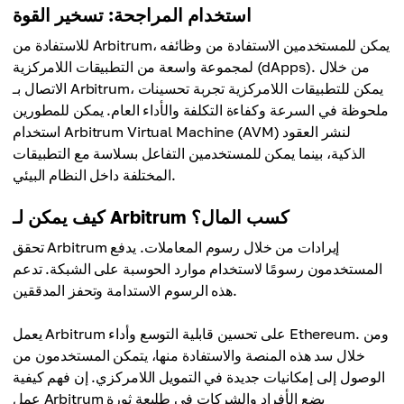
استخدام المراجحة: تسخير القوة
للاستفادة من Arbitrum، يمكن للمستخدمين الاستفادة من وظائفه
لمجموعة واسعة من التطبيقات اللامركزية (dApps). من خلال
الاتصال بـ Arbitrum، يمكن للتطبيقات اللامركزية تجربة تحسينات
ملحوظة في السرعة وكفاءة التكلفة والأداء العام. يمكن للمطورين
استخدام Arbitrum Virtual Machine (AVM) لنشر العقود
الذكية، بينما يمكن للمستخدمين التفاعل بسلاسة مع التطبيقات
المختلفة داخل النظام البيئي.
كيف يمكن لـ Arbitrum كسب المال؟
تحقق Arbitrum إيرادات من خلال رسوم المعاملات. يدفع
المستخدمون رسومًا لاستخدام موارد الحوسبة على الشبكة. تدعم
هذه الرسوم الاستدامة وتحفز المدققين.
يعمل Arbitrum على تحسين قابلية التوسع وأداء Ethereum. ومن
خلال سد هذه المنصة والاستفادة منها، يتمكن المستخدمون من
الوصول إلى إمكانيات جديدة في التمويل اللامركزي. إن فهم كيفية
عمل Arbitrum يضع الأفراد والشركات في طليعة ثورة