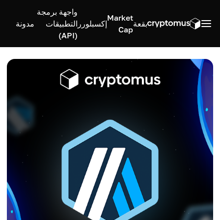
واجهة برمجة
Market
بقعة
إكسبلورر
التطبيقات
مدونة
Cap
(API)