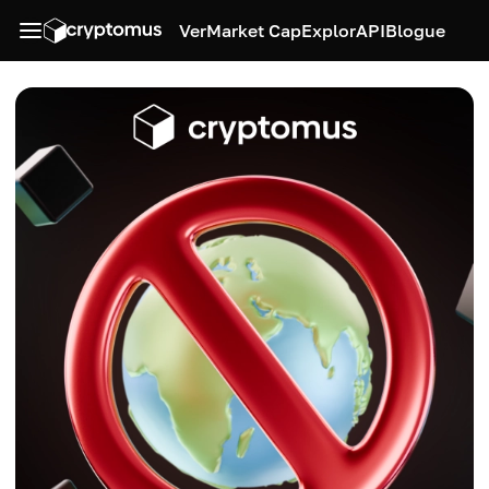
Ver
Market Cap
Explor
API
Blogue