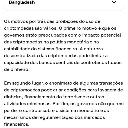
Status
Bangladesh
criptomoedas de qualquer forma. As pessoas
O Banco Central da Tunísia (Banque Centrale de
incluindo a compra, venda e uso de criptomoedas
O Banco Central de Omã (CBO) emitiu um alerta
também são desencorajadas a comprar, vender ou
Tunisie, BCT) emitiu alertas sobre os riscos
para pagar por bens e serviços. Os principais
enfatizando que as criptomoedas não são moeda
usar criptomoedas.
associados às criptomoedas, como volatilidade,
Status
motivos para a proibição são preocupações sobre
legal no país. Isso significa que usar Bitcoin e
Os motivos por trás das proibições do uso de
lavagem de dinheiro e fraude.
Desde 2014, Bangladesh impôs uma proibição
a estabilidade do sistema financeiro, lavagem de
outras criptomoedas para pagar por bens e
criptomoedas são vários. O primeiro motivo é que os
completa do uso e negociação de criptomoedas. O
dinheiro e financiamento do terrorismo.
serviços em Omã não é permitido.
governos estão preocupados com o impacto potencial
Banco Central de Bangladesh emitiu um aviso
das criptomoedas na política monetária e na
alertando que a negociação de Bitcoin e outras
estabilidade do sistema financeiro. A natureza
criptomoedas é ilegal e pode levar a multas ou
descentralizada das criptomoedas pode limitar a
prisão.
capacidade dos bancos centrais de controlar os fluxos
de dinheiro.
Em segundo lugar, o anonimato de algumas transações
de criptomoedas pode criar condições para lavagem de
dinheiro, financiamento do terrorismo e outras
atividades criminosas. Por fim, os governos não querem
perder o controle sobre o sistema monetário e os
mecanismos de regulamentação dos mercados
financeiros.