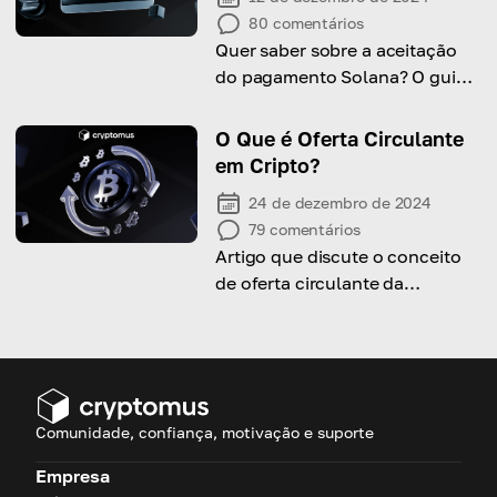
80
comentários
Quer saber sobre a aceitação
do pagamento Solana? O guia
útil sobre isso já está aqui para
si!
O Que é Oferta Circulante
em Cripto?
24 de dezembro de 2024
79
comentários
Artigo que discute o conceito
de oferta circulante da
criptomoeda considerando sua
definição, importância e
influência no mercado
Comunidade, confiança, motivação e suporte
Empresa