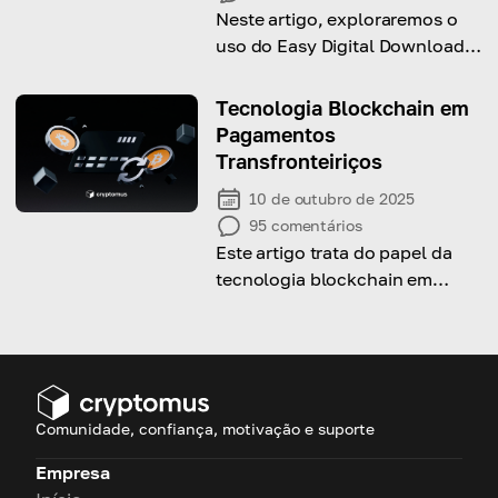
Neste artigo, exploraremos o
uso do Easy Digital Downloads
e seus benefícios para expandir
seu alcance de vendas global.
Tecnologia Blockchain em
Pagamentos
Transfronteiriços
10 de outubro de 2025
95
comentários
Este artigo trata do papel da
tecnologia blockchain em
pagamentos transfronteiriços e
do uso de cripto nesse
processo.
Comunidade, confiança, motivação e suporte
Empresa