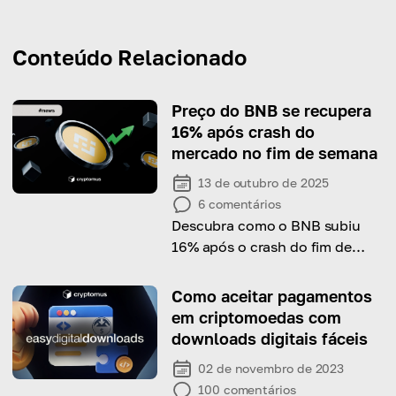
Conteúdo Relacionado
Preço do BNB se recupera
16% após crash do
mercado no fim de semana
13 de outubro de 2025
6
comentários
Descubra como o BNB subiu
16% após o crash do fim de
semana, demonstrando
fundamentos sólidos e apoio
Como aceitar pagamentos
da comunidade.
em criptomoedas com
downloads digitais fáceis
02 de novembro de 2023
100
comentários