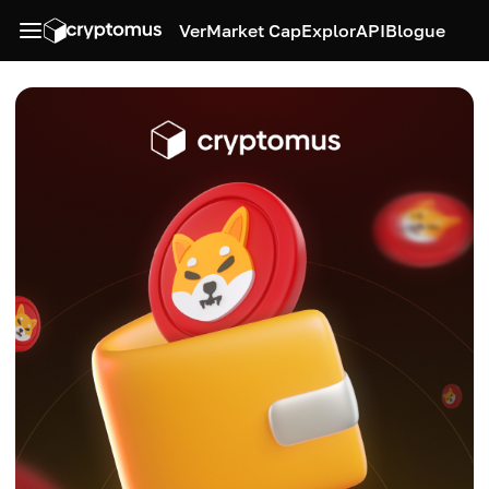
Ver
Market Cap
Explor
API
Blogue