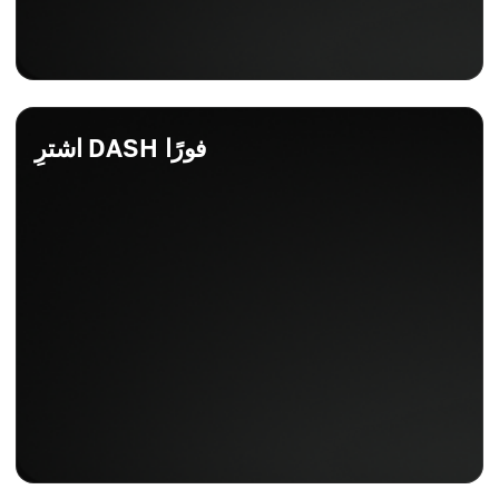
اشترِ DASH فورًا