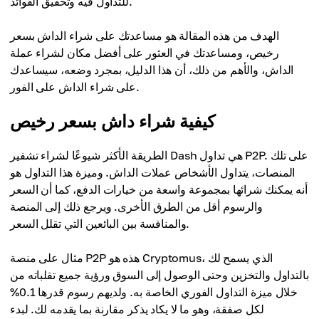
للتداول فيه وتحقيق الفوائد.
الهدف من هذه المقالة هو مساعدتك على شراء الداش بسعر
رخيص، ومساعدتك في العثور على أفضل مكان لشراء عملة
الداش، والأهم من ذلك، أن هذا الدليل، بمجرد وضعه، سيساعدك
على شراء الداش على الفور.
كيفية شراء داش بسعر رخيص
الطريقة الأكثر شيوعًا لشراء تشفير Dash هي تداول P2P. على تلك
المنصات، يتداول الأشخاص عملات الداش. وميزة هذا التداول هو
أنه يمكنك شرائها بمجموعة واسعة من خيارات الدفع، كما أن السعر
والرسوم أقل من الطرق الأخرى. ويرجع ذلك إلى المنصة
والمنافسة بين البائعين التي تقلل السعر.
مثال على منصة P2P هذه هو Cryptomus، الذي يسمح لك
بالتداول والتخزين وحتى الوصول إلى السوق ورؤية جميع تقلباته من
خلال ميزة التداول الفوري الخاصة به. ولديهم رسوم قدرها 0.1%
لكل صفقة، وهو ما لا يكاد يذكر مقارنة بما يقدمه لك. لبدء