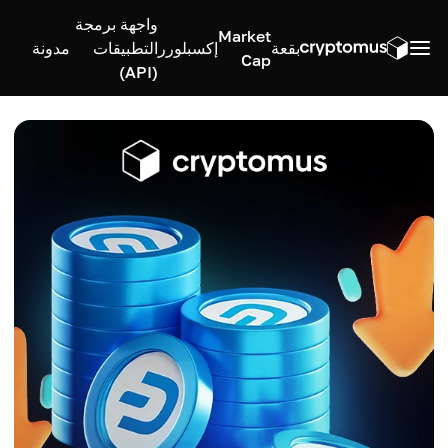
واجهة برمجة
Market
بقعة
إكسبلورر
التطبيقات
مدونة
Cap
(API)