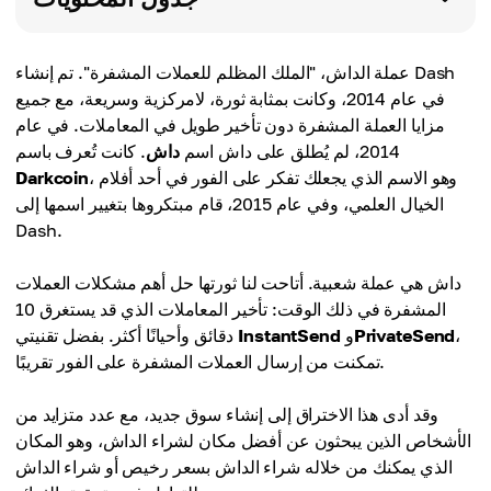
عملة الداش، "الملك المظلم للعملات المشفرة". تم إنشاء Dash
في عام 2014، وكانت بمثابة ثورة، لامركزية وسريعة، مع جميع
مزايا العملة المشفرة دون تأخير طويل في المعاملات. في عام
2014، لم يُطلق على داش اسم
داش
. كانت تُعرف باسم
، وهو الاسم الذي يجعلك تفكر على الفور في أحد أفلام
Darkcoin
الخيال العلمي، وفي عام 2015، قام مبتكروها بتغيير اسمها إلى
Dash.
داش هي عملة شعبية. أتاحت لنا ثورتها حل أهم مشكلات العملات
المشفرة في ذلك الوقت: تأخير المعاملات الذي قد يستغرق 10
،
PrivateSend
و
InstantSend
دقائق وأحيانًا أكثر. بفضل تقنيتي
تمكنت من إرسال العملات المشفرة على الفور تقريبًا.
وقد أدى هذا الاختراق إلى إنشاء سوق جديد، مع عدد متزايد من
الأشخاص الذين يبحثون عن أفضل مكان لشراء الداش، وهو المكان
الذي يمكنك من خلاله شراء الداش بسعر رخيص أو شراء الداش