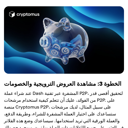
الخطوة 3: مشاهدة العروض الترويجية والخصومات
عند شراء عملة Dash المشفرة عبر تقنية P2P، لتحقيق أقصى قدر
من الفوائد، عليك أن تتعلم كيفية استخدام مرشحات P2P. على
منصة Cryptomus P2P، على سبيل المثال، لديك مرشحات
ستساعدك على اختيار العملة المشفرة للشراء، وطريقة الدفع،
والعملة الورقية التي تريد استخدامها. سيساعدك وضع هذه الفلاتر
في العثور على جميع الإعلانات ذات الصلة بما تريد. وبمجرد حصولك