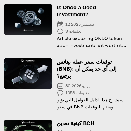
Is Ondo a Good
Investment?
12 ديسمبر 2025
تعليقات
3
Article exploring ONDO token
as an investment: is it worth it
and what to consoder before
doing it.
توقعات سعر عملة بينانس
(BNB): إلى أي حد يمكن أن
يرتفع؟
30 يونيو 2026
تعليقات
1058
سيشرح هذا الدليل العوامل التي تؤثر
في سعر BNB ويقدم التوقعات
للسنوات القادمة.
كيفية تعدين BCH