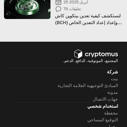
25 أبريل 2025
تعليقات
79
لنستكشف كيفية تعدين بيتكوين كاش
(BCH) وإعداد إعداد التعدين الخاص
بك بشكل فعال.
المجتمع، الموثوقية، الدافع، الدعم.
شركة
بيت
المبادئ التوجيهية العلامة التجارية
مدونة
جهات الاتصال
استخدام شخصي
محفظة
التوقيع المساحي
محول