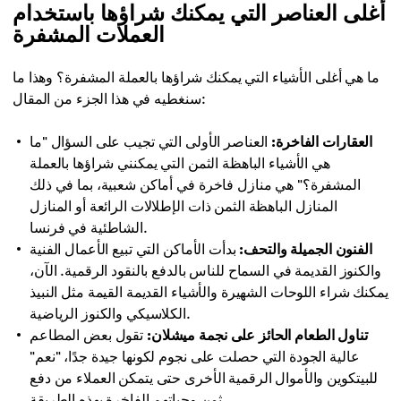
أغلى العناصر التي يمكنك شراؤها باستخدام
العملات المشفرة
ما هي أغلى الأشياء التي يمكنك شراؤها بالعملة المشفرة؟ وهذا ما
سنغطيه في هذا الجزء من المقال:
العقارات الفاخرة:
العناصر الأولى التي تجيب على السؤال "ما
هي الأشياء الباهظة الثمن التي يمكنني شراؤها بالعملة
المشفرة؟" هي منازل فاخرة في أماكن شعبية، بما في ذلك
المنازل الباهظة الثمن ذات الإطلالات الرائعة أو المنازل
الشاطئية في فرنسا.
الفنون الجميلة والتحف:
بدأت الأماكن التي تبيع الأعمال الفنية
والكنوز القديمة في السماح للناس بالدفع بالنقود الرقمية. الآن،
يمكنك شراء اللوحات الشهيرة والأشياء القديمة القيمة مثل النبيذ
الكلاسيكي والكنوز الرياضية.
تناول الطعام الحائز على نجمة ميشلان:
تقول بعض المطاعم
عالية الجودة التي حصلت على نجوم لكونها جيدة جدًا، "نعم"
للبيتكوين والأموال الرقمية الأخرى حتى يتمكن العملاء من دفع
ثمن وجباتهم الفاخرة بهذه الطريقة.