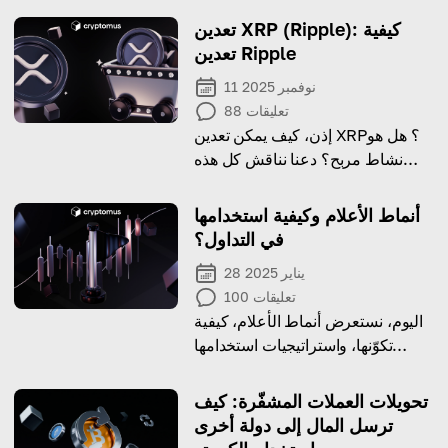
تعدين XRP (Ripple): كيفية
تعدين Ripple
11 نوفمبر 2025
تعليقات
88
إذن، كيف يمكن تعدين XRP؟ هل هو
نشاط مربح؟ دعنا نناقش كل هذه
المواضيع بالتفصيل أدناه.
أنماط الأعلام وكيفية استخدامها
في التداول؟
28 يناير 2025
تعليقات
100
اليوم، نستعرض أنماط الأعلام، كيفية
تكوّنها، واستراتيجيات استخدامها
لتحقيق تداول ناجح.
تحويلات العملات المشفّرة: كيف
ترسل المال إلى دولة أخرى