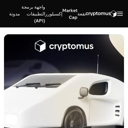
واجهة برمجة
Market
بقعة
إكسبلورر
التطبيقات
مدونة
Cap
(API)