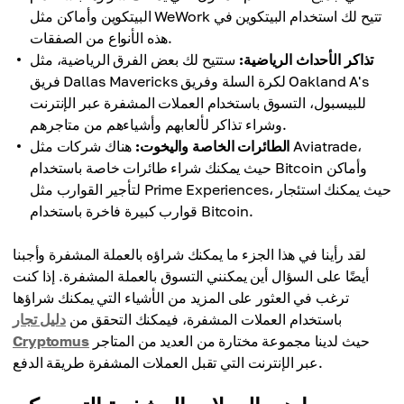
البيتكوين وأماكن مثل WeWork تتيح لك استخدام البيتكوين في
هذه الأنواع من الصفقات.
تذاكر الأحداث الرياضية:
ستتيح لك بعض الفرق الرياضية، مثل
فريق Dallas Mavericks لكرة السلة وفريق Oakland A's
للبيسبول، التسوق باستخدام العملات المشفرة عبر الإنترنت
وشراء تذاكر لألعابهم وأشياءهم من متاجرهم.
الطائرات الخاصة واليخوت:
هناك شركات مثل Aviatrade،
حيث يمكنك شراء طائرات خاصة باستخدام Bitcoin وأماكن
لتأجير القوارب مثل Prime Experiences، حيث يمكنك استئجار
قوارب كبيرة فاخرة باستخدام Bitcoin.
لقد رأينا في هذا الجزء ما يمكنك شراؤه بالعملة المشفرة وأجبنا
أيضًا على السؤال أين يمكنني التسوق بالعملة المشفرة. إذا كنت
ترغب في العثور على المزيد من الأشياء التي يمكنك شراؤها
باستخدام العملات المشفرة، فيمكنك التحقق من
دليل تجار
حيث لدينا مجموعة مختارة من العديد من المتاجر
Cryptomus
عبر الإنترنت التي تقبل العملات المشفرة طريقة الدفع.