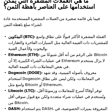
ما هي العملات المشفرة التي يمكن
استخدامها على العناصر باهظة الثمن؟
فيما يلي قائمة صغيرة من العملات المشفرة المستخدمة عادة
لشراء سلع باهظة الثمن:
العملة المشفرة الأكثر قبولًا على نطاق واسع
البيتكوين (BTC):
للمشتريات ذات القيمة العالية مثل السيارات الفاخرة والعقارات
واليخوت والأعمال الفنية.
على الرغم من أنه أقل شيوعًا من Bitcoin
Ethereum (ETH):
في عمليات الشراء الكبيرة، إلا أن Ethereum لا يزال يستخدم
في بعض المعاملات ذات القيمة العالية.
معروف بأصوله الميمية، وقد شهد
Dogecoin (DOGE):
استخدام Dogecoin في المعاملات، ولكن ليس على نطاق
واسع مثل Bitcoin أو Ethereum.
توفر أوقاتًا أسرع للمعاملات ورسومًا أقل،
Litecoin (LTC):
وتُستخدم في عمليات شراء متعددة ولكن مع قبول سوقي أقل
من Bitcoin.
يتم استخدام DASH، المعروفة بميزات الخصوصية، في
DASH: