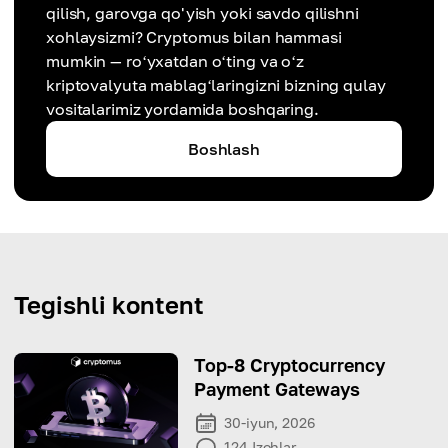
qilish, garovga qo'yish yoki savdo qilishni
xohlaysizmi? Cryptomus bilan hammasi
mumkin — roʻyxatdan oʻting va oʻz
kriptovalyuta mablagʻlaringizni bizning qulay
vositalarimiz yordamida boshqaring.
Boshlash
Tegishli kontent
Top-8 Cryptocurrency
Payment Gateways
30-iyun, 2026
124
Izohlar