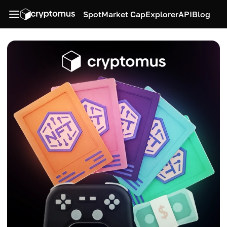
Spot
Market Cap
Explorer
API
Blog