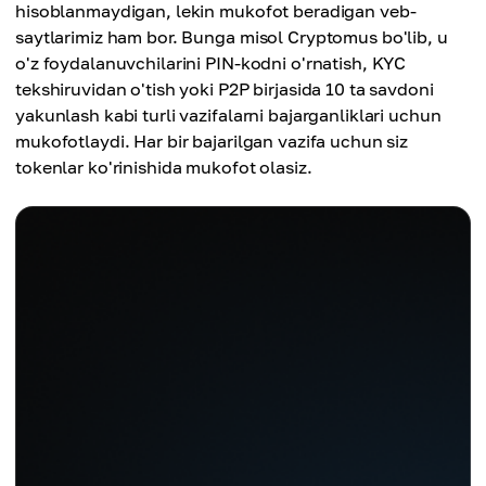
hisoblanmaydigan, lekin mukofot beradigan veb-
saytlarimiz ham bor. Bunga misol Cryptomus bo'lib, u
o'z foydalanuvchilarini PIN-kodni o'rnatish, KYC
tekshiruvidan o'tish yoki P2P birjasida 10 ta savdoni
yakunlash kabi turli vazifalarni bajarganliklari uchun
mukofotlaydi. Har bir bajarilgan vazifa uchun siz
tokenlar ko'rinishida mukofot olasiz.