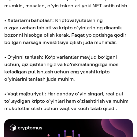
mumkin, masalan, o‘yin tokenlari yoki NFT sotib olish.
• Xatarlarni baholash: Kriptovalyutalarning
o'zgaruvchan tabiati va kripto o'yinlarining dinamik
bozorini hisobga olish kerak. Faqat yo'qotishga qodir
bo'lgan narsaga investitsiya qilish juda muhimdir.
• O‘yinni tanlash: Ko‘p variantlar mavjud bo‘lgani
uchun, qiziqishlaringiz va ko‘nikmalaringizga mos
keladigan pul ishlash uchun eng yaxshi kripto
o‘yinlarini tanlash juda muhim.
• Vaqt majburiyati: Har qanday o'yin singari, real pul
to'laydigan kripto o'yinlari ham o'zlashtirish va muhim
mukofotlar olish uchun vaqt va kuch talab qiladi.