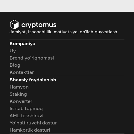
choosing the best crypto
according to today's market
trends? Find out the answers in
our article
Jamiyat, ishonchlilik, motivatsiya, qo'llab-quvvatlash.
Kompaniya
Uy
Brend yo'riqnomasi
Blog
Kontaktlar
Shaxsiy foydalanish
Hamyon
Staking
Konverter
Ishlab topmoq
AML tekshiruvi
Yo'naltiruvchi dastur
Hamkorlik dasturi