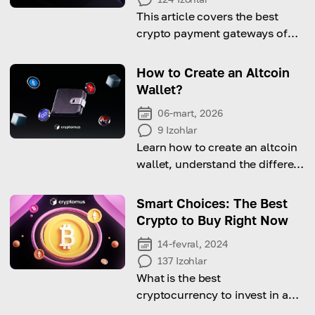
This article covers the best
crypto payment gateways of
2026 and their features to help
you choose the right one!
How to Create an Altcoin
Wallet?
06-mart, 2026
9
Izohlar
Learn how to create an altcoin
wallet, understand the different
wallet types, and find the best
solution for managing your
Smart Choices: The Best
crypto assets.
Crypto to Buy Right Now
14-fevral, 2024
137
Izohlar
What is the best
cryptocurrency to invest in and
what are the main tips for