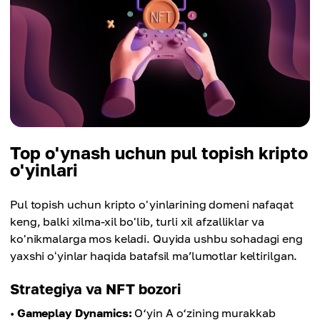
Top o'ynash uchun pul topish kripto
o'yinlari
Pul topish uchun kripto o'yinlarining domeni nafaqat
keng, balki xilma-xil bo'lib, turli xil afzalliklar va
ko'nikmalarga mos keladi. Quyida ushbu sohadagi eng
yaxshi oʻyinlar haqida batafsil maʼlumotlar keltirilgan.
Strategiya va NFT bozori
•
Gameplay Dynamics:
O‘yin A o‘zining murakkab