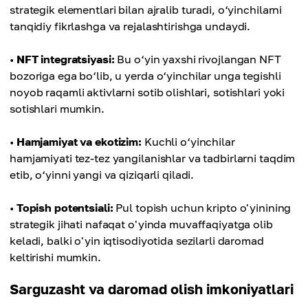
strategik elementlari bilan ajralib turadi, o‘yinchilarni
tanqidiy fikrlashga va rejalashtirishga undaydi.
•
NFT integratsiyasi:
Bu o‘yin yaxshi rivojlangan NFT
bozoriga ega bo‘lib, u yerda o‘yinchilar unga tegishli
noyob raqamli aktivlarni sotib olishlari, sotishlari yoki
sotishlari mumkin.
•
Hamjamiyat va ekotizim:
Kuchli o‘yinchilar
hamjamiyati tez-tez yangilanishlar va tadbirlarni taqdim
etib, o‘yinni yangi va qiziqarli qiladi.
•
Topish potentsiali:
Pul topish uchun kripto o'yinining
strategik jihati nafaqat o'yinda muvaffaqiyatga olib
keladi, balki o'yin iqtisodiyotida sezilarli daromad
keltirishi mumkin.
Sarguzasht va daromad olish imkoniyatlari