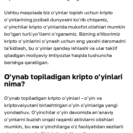
Ushbu maqolada biz o'yinlar topish uchun kripto
o'yinlarining jozibali dunyosini ko'rib chiqamiz,
o'yinchilar kripto o'yinlarida mukofot olishlari mumkin
bo'lgan turli yo'llarni o'rganamiz. Bizning e'tiborimiz
kripto o'yinlarini o'ynash uchun eng yaxshi daromadni
ta'kidlash, bu o'yinlar qanday ishlashi va ular taklif
qiladigan moliyaviy imtiyozlar haqida tushuncha
berishga qaratilgan.
O'ynab topiladigan kripto o'yinlari
nima?
Oʻynab topiladigan kripto oʻyinlari – oʻyin va
kriptovalyutani birlashtirgan oʻyin oʻyinlariga yangi
yondashuv. O'yinchilar o'yin davomida an'anaviy
o'yinlarni buzish orqali raqamli aktivlarni olishlari
mumkin, bu esa o'yinchilarga o'z faoliyatidan sezilarli