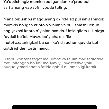
Yo'qotishingiz mumkin bo'lganidan ko'proq pul
sarflamang va xavfni yodda tuting.
Mana biz ushbu maqolaning oxirida siz pul ishlashingiz
mumkin bo'lgan kripto o'yinlari va pul ishlash uchun
eng yaxshi kripto o'yinlari haqida. Umid qilamizki, sizga
foydali bo'ldi. Mavzu bo'yicha o'z fikr-
mulohazalaringizni baham ko'rish uchun quyida izoh
qoldirishdan tortinmang.
Ushbu kontent faqat ma’lumot va ta’lim maqsadlarida
mo’ljallangan bo’lib, moliyaviy, investitsiya yoki
huquqiy maslahat sifatida qabul qilinmasligi kerak.