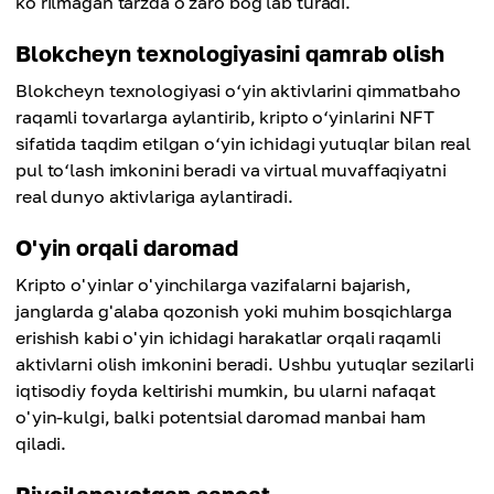
koʻrilmagan tarzda oʻzaro bogʻlab turadi.
Blokcheyn texnologiyasini qamrab olish
Blokcheyn texnologiyasi o‘yin aktivlarini qimmatbaho
raqamli tovarlarga aylantirib, kripto o‘yinlarini NFT
sifatida taqdim etilgan o‘yin ichidagi yutuqlar bilan real
pul to‘lash imkonini beradi va virtual muvaffaqiyatni
real dunyo aktivlariga aylantiradi.
O'yin orqali daromad
Kripto o'yinlar o'yinchilarga vazifalarni bajarish,
janglarda g'alaba qozonish yoki muhim bosqichlarga
erishish kabi o'yin ichidagi harakatlar orqali raqamli
aktivlarni olish imkonini beradi. Ushbu yutuqlar sezilarli
iqtisodiy foyda keltirishi mumkin, bu ularni nafaqat
o'yin-kulgi, balki potentsial daromad manbai ham
qiladi.