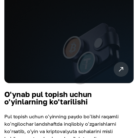
O'ynab pul topish uchun
o'yinlarning ko'tarilishi
Pul topish uchun oʻyinning paydo boʻlishi raqamli
koʻngilochar landshaftda inqilobiy oʻzgarishlarni
koʻrsatib, oʻyin va kriptovalyuta sohalarini misli