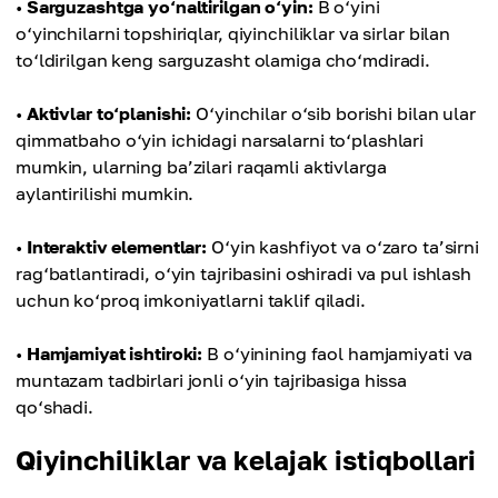
•
Sarguzashtga yo‘naltirilgan o‘yin:
B o‘yini
o‘yinchilarni topshiriqlar, qiyinchiliklar va sirlar bilan
to‘ldirilgan keng sarguzasht olamiga cho‘mdiradi.
•
Aktivlar to‘planishi:
O‘yinchilar o‘sib borishi bilan ular
qimmatbaho o‘yin ichidagi narsalarni to‘plashlari
mumkin, ularning ba’zilari raqamli aktivlarga
aylantirilishi mumkin.
•
Interaktiv elementlar:
O‘yin kashfiyot va o‘zaro ta’sirni
rag‘batlantiradi, o‘yin tajribasini oshiradi va pul ishlash
uchun ko‘proq imkoniyatlarni taklif qiladi.
•
Hamjamiyat ishtiroki:
B o‘yinining faol hamjamiyati va
muntazam tadbirlari jonli o‘yin tajribasiga hissa
qo‘shadi.
Qiyinchiliklar va kelajak istiqbollari