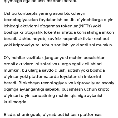
qiymatga ega bo'lish imkonini beradi.
Ushbu kontseptsiyaning asosi blokcheyn
texnologiyasidan foydalanish bo'lib, o'yinchilarga o'yin
ichidagi aktivlarni o'zgarmas tokenlar (NFTs) yoki
boshqa kriptografik tokenlar sifatida ko'rsatishga imkon
beradi. Ushbu noyob, xavfsiz raqamli aktivlar real pul
yoki kriptovalyuta uchun sotilishi yoki sotilishi mumkin.
O'yinchilar vazifalar, janglar yoki muhim bosqichlar
orqali aktivlarni olishlari va ularga egalik qilishlari
mumkin, bu ularga savdo qilish, sotish yoki boshqa
o'yinlar yoki platformalarda foydalanish imkonini
beradi. Blokcheyn texnologiyasi va kriptovalyuta asosiy
oqimga aylanganligi sababli, pul ishlash uchun kripto
o'yinlari o'yin sanoatining muhim qismiga aylanishi
kutilmoqda.
Bizda, shuningdek, o'ynab pul ishlash platformasi