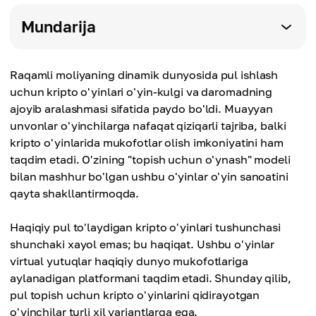
Mundarija
Raqamli moliyaning dinamik dunyosida pul ishlash
uchun kripto o'yinlari o'yin-kulgi va daromadning
ajoyib aralashmasi sifatida paydo bo'ldi. Muayyan
unvonlar o'yinchilarga nafaqat qiziqarli tajriba, balki
kripto o'yinlarida mukofotlar olish imkoniyatini ham
taqdim etadi. O'zining "topish uchun o'ynash" modeli
bilan mashhur bo'lgan ushbu o'yinlar o'yin sanoatini
qayta shakllantirmoqda.
Haqiqiy pul to'laydigan kripto o'yinlari tushunchasi
shunchaki xayol emas; bu haqiqat. Ushbu o'yinlar
virtual yutuqlar haqiqiy dunyo mukofotlariga
aylanadigan platformani taqdim etadi. Shunday qilib,
pul topish uchun kripto o'yinlarini qidirayotgan
o'yinchilar turli xil variantlarga ega.