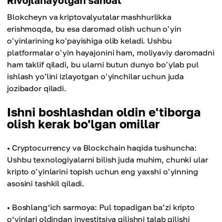
Rivojlanayotgan sanoat
Blokcheyn va kriptovalyutalar mashhurlikka
erishmoqda, bu esa daromad olish uchun o'yin
o'yinlarining ko'payishiga olib keladi. Ushbu
platformalar o'yin hayajonini ham, moliyaviy daromadni
ham taklif qiladi, bu ularni butun dunyo bo'ylab pul
ishlash yo'lini izlayotgan o'yinchilar uchun juda
jozibador qiladi.
Ishni boshlashdan oldin e'tiborga
olish kerak bo'lgan omillar
• Cryptocurrency va Blockchain haqida tushuncha:
Ushbu texnologiyalarni bilish juda muhim, chunki ular
kripto o'yinlarini topish uchun eng yaxshi o'yinning
asosini tashkil qiladi.
• Boshlang‘ich sarmoya: Pul topadigan ba’zi kripto
o‘yinlari oldindan investitsiya qilishni talab qilishi