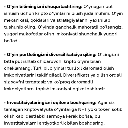
•
O‘yin bilimingizni chuqurlashtiring:
O‘ynagan pul
ishlash uchun kripto o‘yinlarini bilish juda muhim. O'yin
mexanikasi, qoidalari va strategiyalarini yaxshilab
tushunib oling. O'yinda qanchalik mahoratli bo'lsangiz,
yuqori mukofotlar olish imkoniyati shunchalik yuqori
bo'ladi.
•
O‘yin portfelingizni diversifikatsiya qiling:
O‘zingizni
bitta pul ishlab chiqaruvchi kripto o‘yini bilan
cheklamang. Turli xil o'yinlar turli xil daromad olish
imkoniyatlarini taklif qiladi. Diversifikatsiya qilish orqali
siz xavfni tarqatasiz va ko'proq daromadli
imkoniyatlarni topish imkoniyatingizni oshirasiz.
•
Investitsiyalaringizni oqilona boshqaring:
Agar siz
tanlagan kriptovalyuta o‘yinlariga NFT yoki token sotib
olish kabi dastlabki sarmoya kerak bo‘lsa, bu
investitsiyalarni ehtiyotkorlik bilan boshqaring.