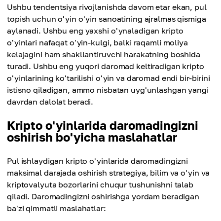
Ushbu tendentsiya rivojlanishda davom etar ekan, pul
topish uchun o'yin o'yin sanoatining ajralmas qismiga
aylanadi. Ushbu eng yaxshi o'ynaladigan kripto
o'yinlari nafaqat o'yin-kulgi, balki raqamli moliya
kelajagini ham shakllantiruvchi harakatning boshida
turadi. Ushbu eng yuqori daromad keltiradigan kripto
o'yinlarining ko'tarilishi o'yin va daromad endi bir-birini
istisno qiladigan, ammo nisbatan uyg'unlashgan yangi
davrdan dalolat beradi.
Kripto o'yinlarida daromadingizni
oshirish bo'yicha maslahatlar
Pul ishlaydigan kripto o'yinlarida daromadingizni
maksimal darajada oshirish strategiya, bilim va o'yin va
kriptovalyuta bozorlarini chuqur tushunishni talab
qiladi. Daromadingizni oshirishga yordam beradigan
ba'zi qimmatli maslahatlar: