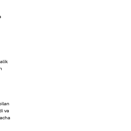
a
alik
n
bilan
di va
gacha