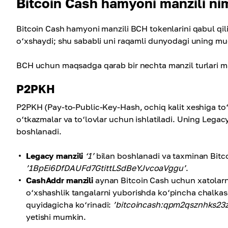
Bitcoin Cash hamyoni manzili ni
Bitcoin Cash hamyoni manzili BCH tokenlarini qabul qi
o‘xshaydi; shu sababli uni raqamli dunyodagi uning mu
BCH uchun maqsadga qarab bir nechta manzil turlari m
P2PKH
P2PKH (Pay-to-Public-Key-Hash, ochiq kalit xeshiga to‘
o‘tkazmalar va to‘lovlar uchun ishlatiladi. Uning Leg
boshlanadi.
Legacy manzili
‘1’
bilan boshlanadi va taxminan Bitcoi
’1BpEi6DfDAUFd7GtittLSdBeYJvcoaVggu’
.
CashAddr manzili
aynan Bitcoin Cash uchun xatolarni
o‘xshashlik tangalarni yuborishda ko‘pincha chalkas
quyidagicha ko‘rinadi:
’bitcoincash:qpm2qsznhks2
yetishi mumkin.