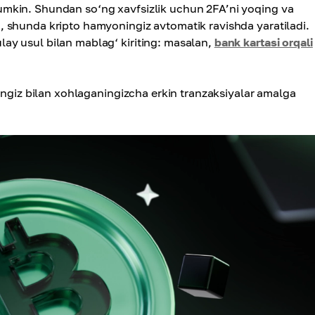
umkin. Shundan so‘ng xavfsizlik uchun 2FA’ni yoqing va
, shunda kripto hamyoningiz avtomatik ravishda yaratiladi.
ay usul bilan mablag‘ kiriting: masalan,
bank kartasi orqali
ingiz bilan xohlaganingizcha erkin tranzaksiyalar amalga