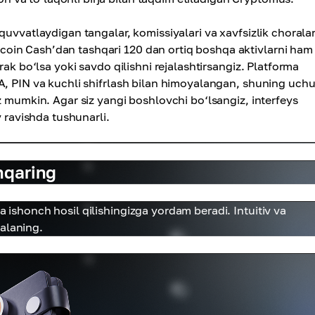
uvvatlaydigan tangalar, komissiyalari va xavfsizlik choralar
coin Cash’dan tashqari 120 dan ortiq boshqa aktivlarni ham
rak bo‘lsa yoki savdo qilishni rejalashtirsangiz. Platforma
A, PIN va kuchli shifrlash bilan himoyalangan, shuning uch
z mumkin. Agar siz yangi boshlovchi bo‘lsangiz, interfeys
v ravishda tushunarli.
hqaring
a ishonch hosil qilishingizga yordam beradi. Intuitiv va
alaning.