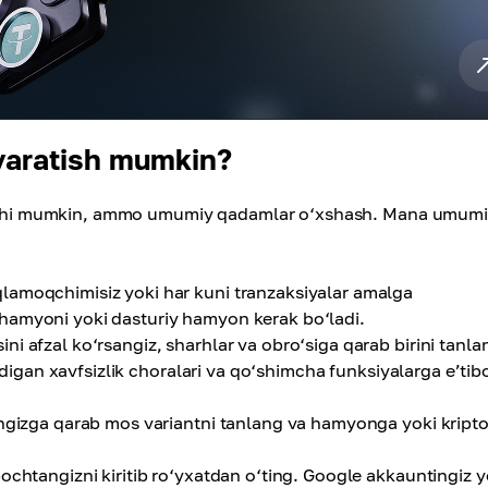
yaratish mumkin?
qilishi mumkin, ammo umumiy qadamlar o‘xshash. Mana umum
amoqchimisiz yoki har kuni tranzaksiyalar amalga
hamyoni yoki dasturiy hamyon kerak bo‘ladi.
ni afzal ko‘rsangiz, sharhlar va obro‘siga qarab birini tanla
ladigan xavfsizlik choralari va qo‘shimcha funksiyalarga e’tib
gizga qarab mos variantni tanlang va hamyonga yoki kript
ochtangizni kiritib ro‘yxatdan o‘ting. Google akkauntingiz y