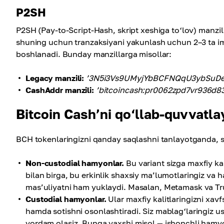
P2SH
P2SH (Pay-to-Script-Hash, skript xeshiga to‘lov) manzi
shuning uchun tranzaksiyani yakunlash uchun 2–3 ta im
boshlanadi. Bunday manzillarga misollar:
Legacy manzili:
’3N5i3Vs9UMyjYbBCFNQqU3ybSuDe
CashAddr manzili:
’bitcoincash:pr0062zpd7vr936d8
Bitcoin Cash’ni qo‘llab-quvvatl
BCH tokenlaringizni qanday saqlashni tanlayotganda, si
Non-custodial hamyonlar.
Bu variant sizga maxfiy kal
bilan birga, bu erkinlik shaxsiy ma’lumotlaringiz va 
mas’uliyatni ham yuklaydi. Masalan, Metamask va Tru
Custodial hamyonlar.
Ular maxfiy kalitlaringizni xavf
hamda sotishni osonlashtiradi. Siz mablag‘laringiz 
yordam olasiz. Bunga yaxshi misol — ishonchli hamyon