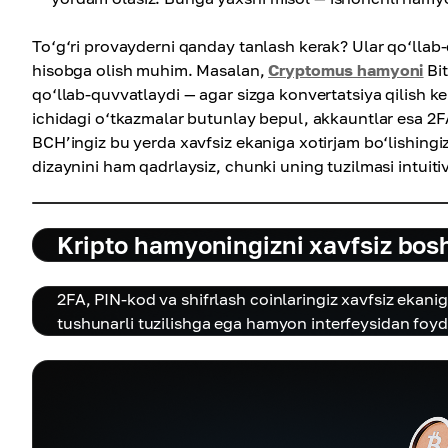
To‘g‘ri provayderni qanday tanlash kerak? Ular qo‘llab-q
hisobga olish muhim. Masalan,
Cryptomus hamyoni
Bit
qo‘llab-quvvatlaydi — agar sizga konvertatsiya qilish ke
ichidagi o‘tkazmalar butunlay bepul, akkauntlar esa 2F
BCH’ingiz bu yerda xavfsiz ekaniga xotirjam bo‘lishingi
dizaynini ham qadrlaysiz, chunki uning tuzilmasi intuiti
Kripto hamyoningizni xavfsiz bos
2FA, PIN-kod va shifrlash coinlaringiz xavfsiz ekanig
tushunarli tuzilishga ega hamyon interfeysidan foyd