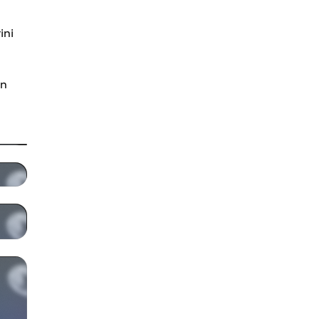
ini
un