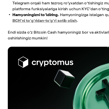
Telegram orqali ham tezroq ro‘yxatdan o‘tishingiz m
platforma funksiyalariga kirish uchun KYC’dan o‘ting
Hamyoningizni to‘ldiring.
Hamyoningizga istalgan qul
BCH’ni to‘g‘ridan-to‘g‘ri sotib olish
.
Endi sizda o‘z Bitcoin Cash hamyoningiz bor va aktivlar
oshirishingiz mumkin!