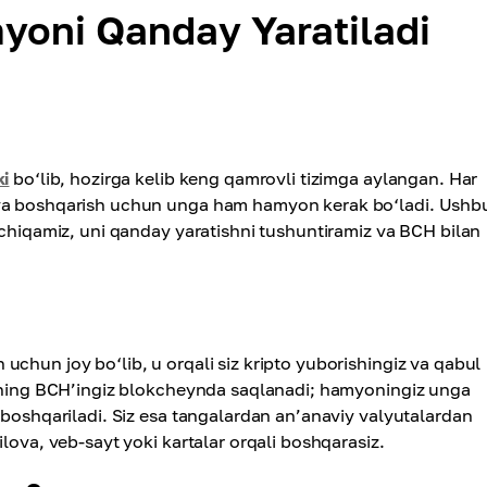
yoni Qanday Yaratiladi
ki
bo‘lib, hozirga kelib keng qamrovli tizimga aylangan. Har
 va boshqarish uchun unga ham hamyon kerak bo‘ladi. Ushb
 chiqamiz, uni qanday yaratishni tushuntiramiz va BCH bilan
uchun joy bo‘lib, u orqali siz kripto yuborishingiz va qabul
sizning BCH’ingiz blokcheynda saqlanadi; hamyoningiz unga
 boshqariladi. Siz esa tangalardan an’anaviy valyutalardan
lova, veb-sayt yoki kartalar orqali boshqarasiz.