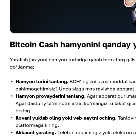
Bitcoin Cash hamyonini qanday 
Yaratish jarayoni hamyon turlariga qarab biroz farq 
qo‘llanma:
Hamyon turini tanlang.
BCH’ingizni uzoq muddat saql
oshirmoqchimisiz? Unda sizga mos ravishda apparat 
Hamyon provayderini tanlang.
Agar apparat qurilmasi
Agar dasturiy ta’minotni afzal ko‘rsangiz, u taklif qi
bering.
Ilovani yuklab oling yoki veb-saytni oching.
Tanlovin
platformaga kiring.
Akkaunt yarating.
Telefon raqamingiz yoki elektron p