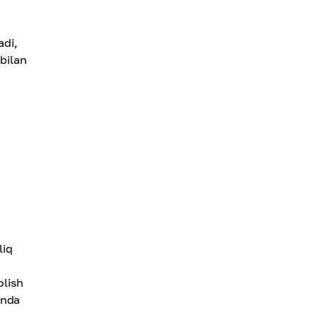
adi,
bilan
liq
olish
anda