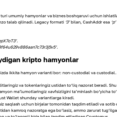
l turi umumiy hamyonlar va biznes boshqaruvi uchun ishlatil
zo talab qilinadi. Legacy formati
‘3’
bilan, CashAddr esa
‘p’
pX7oT3’
.
3f64u629v886aan7c73r3j5v5’
.
aydigan kripto hamyonlar
zda ikkita hamyon varianti bor: non-custodial va custodial.
itlaringiz va tokenlaringiz ustidan to‘liq nazorat beradi. Shu
hamyon ma’lumotlaringiz xavfsizligini ta’minlash bo‘yicha to‘
st Wallet shunday variantlarga kiradi.
siz saqlash uchun birjalar tomonidan taqdim etiladi va sotib 
ustidan kamroq nazoratga ega bo‘lasiz, ammo zarurat tug‘ilg
 va to‘laqonli birja bilan taqdim etiladigan Cryptomus.