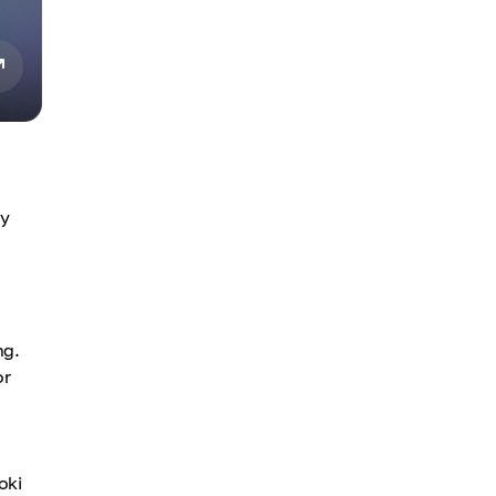
iy
ng.
or
o
oki