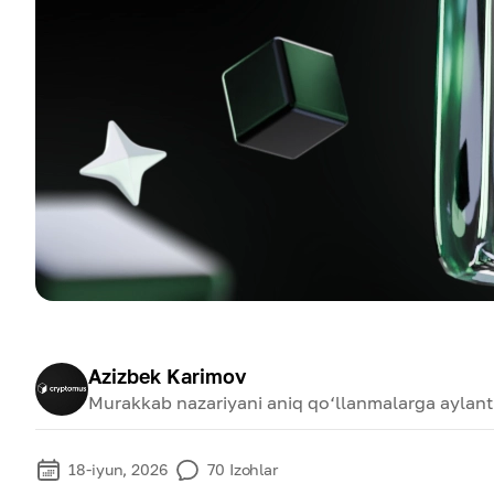
Azizbek Karimov
Murakkab nazariyani aniq qo‘llanmalarga aylanti
18-iyun, 2026
70
Izohlar