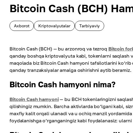
Bitcoin Cash (BCH) Ham
Axborot
Kriptovalyutalar
Tarbiyaviy
Bitcoin Cash (BCH) — bu arzonroq va tezroq
Bitcoin for
qanday boshqa kriptovalyuta kabi, tokenlarni saqlash
maqolada biz Bitcoin Cash hamyoni tafsilotlarini ko‘rib
qanday tranzaksiyalar amalga oshirishni aytib beramiz.
Bitcoin Cash hamyoni nima?
Bitcoin Cash hamyoni
— bu BCH tokenlaringizni saqlash 
qilishingiz mumkin. Barcha aktivlarda bo‘lgani kabi, 
maxfiy kalit orqali ulanadi va u ochiq manzil yordamida
foydalanishga o‘rganganingiz kabi foydalanasiz: ularni i