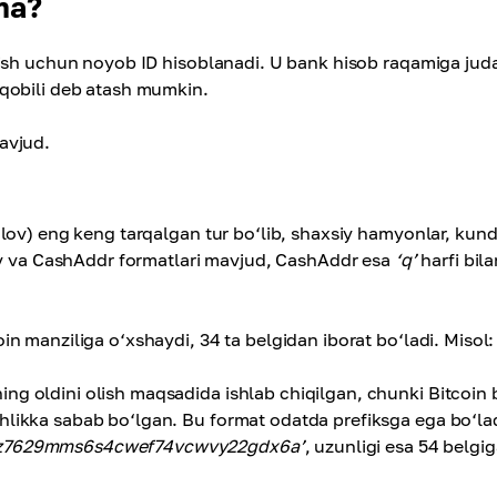
ma?
lish uchun noyob ID hisoblanadi. U bank hisob raqamiga jud
qobili deb atash mumkin.
avjud.
lov) eng keng tarqalgan tur bo‘lib, shaxsiy hamyonlar, kund
acy va CashAddr formatlari mavjud, CashAddr esa
‘q’
harfi bila
n manziliga o‘xshaydi, 34 ta belgidan iborat bo‘ladi. Misol:
ng oldini olish maqsadida ishlab chiqilgan, chunki Bitcoin 
hlikka sabab bo‘lgan. Bu format odatda prefiksga ega bo‘la
3z7629mms6s4cwef74vcwvy22gdx6a’
, uzunligi esa 54 belgi