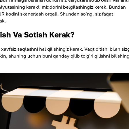
Buni amalga oshirish uchun siz valyutani sotib olish varianti
valyutasining kerakli miqdorini belgilashingiz kerak. Bundan
R kodini skanerlash orqali. Shundan so'ng, siz faqat
ak.
ish Va Sotish Kerak?
xavfsiz saqlashni hal qilishingiz kerak. Vaqt o'tishi bilan siz
in, shuning uchun buni qanday qilib to'g'ri qilishni bilishing