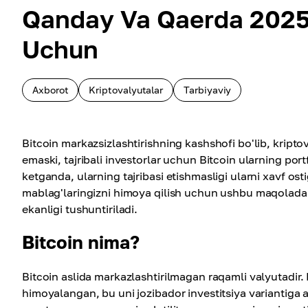
Qanday Va Qaerda 2025 Y
Uchun
Axborot
Kriptovalyutalar
Tarbiyaviy
Bitcoin markazsizlashtirishning kashshofi bo'lib, krip
emaski, tajribali investorlar uchun Bitcoin ularning por
ketganda, ularning tajribasi etishmasligi ularni xavf o
mablag'laringizni himoya qilish uchun ushbu maqolada B
ekanligi tushuntiriladi.
Bitcoin nima?
Bitcoin aslida markazlashtirilmagan raqamli valyutadir.
himoyalangan, bu uni jozibador investitsiya variantiga a