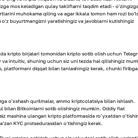
izga mos keladigan qulay takliflarni taqdim etadi - o'zingizg
rtlarini muhokama qiling va agar ikkala tomon ham rozi bo'l
 o'z buyurtmangizni yaratishingiz va javoblarni kutishingiz
ida kripto birjalari tomonidan kripto sotib olish uchun Teleg
iy va intuitiv, shuning uchun siz uni tezda hal qilishingiz mum
 platformani diqqat bilan tanlashingiz kerak, chunki firibga
ga o'xshash qurilmalar, ammo kriptcolatsiya bilan ishlash.
 bilan Bitkoinlarni sotib olishingiz mumkin. Oddiy fiat
siz mashina ulangan kripto platformasida ro'yxatdan o'tishi
 ba'zan KYC protsedurasidan o'tishingiz kerak.