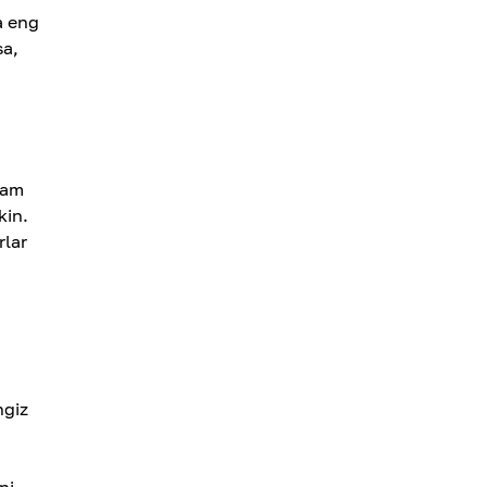
a eng
sa,
ram
kin.
rlar
ngiz