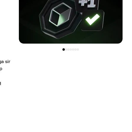
a sir
ap
q