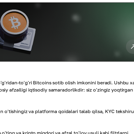
'ridan-to'g'ri Bitcoins sotib olish imkonini beradi. Ushbu x
y afzalligi iqtisodiy samaradorlikdir: siz o'zingiz yoqtirgan
n o'tishingiz va platforma qoidalari talab qilsa, KYC tekshiru
ting va kripto miqdori va afzal to'lov usuli kabi filtrlarni