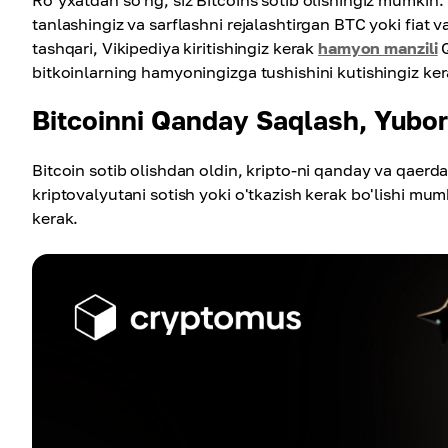
Ro'yxatdan so'ng, siz Bitcoins sotib olishingiz mumkin. 
tanlashingiz va sarflashni rejalashtirgan BTC yoki fiat 
tashqari, Vikipediya kiritishingiz kerak
hamyon manzili
Q
bitkoinlarning hamyoningizga tushishini kutishingiz ker
Bitcoinni Qanday Saqlash, Yubor
Bitcoin sotib olishdan oldin, kripto-ni qanday va qaerda 
kriptovalyutani sotish yoki o'tkazish kerak bo'lishi mumk
kerak.