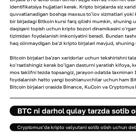
identifikatsiya hujjatlari kerak. Kripto birjalarda siz xa
quvvatlanadigan boshqa maxsus to'lov xizmatlari yoki k
bir birjadagi Bitkoin kursi farq qilishi mumkin, shunin
daqiqani topish uchun kripto bozori dinamikasini o'rgan
tizimidan foydalanish imkoniyatini beradi. Bundan tash
haq olinmaydigan ba'zi kripto birjalari mavjud, shuning
Bitcoin birjalari ba'zan xaridorlar uchun tekshirishni ta
ko'rsatishingiz kerak bo'lgan dasturni yaratish kifoya, ke
mos taklifni tezda topsangiz, jarayon odatda taxminan 1
foydalanish hatto yangi boshlanuvchilar uchun ham Bit
Bitcoin birjalari orasida Binance, KuCoin va Cryptomus 
BTC ni darhol qulay tarzda sotib o
Cryptomus’da kripto valyutani sotib olish uchun debi