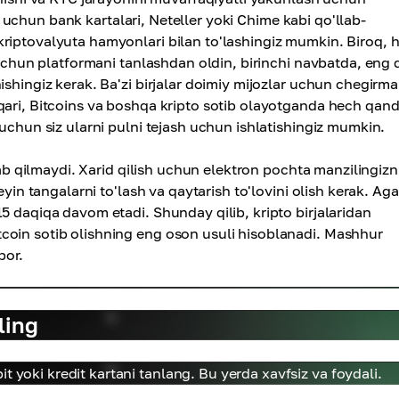
rid uchun bank kartalari, Neteller yoki Chime kabi qo'llab-
riptovalyuta hamyonlari bilan to'lashingiz mumkin. Biroq, h
g uchun platformani tanlashdan oldin, birinchi navbatda, eng 
ishingiz kerak. Ba'zi birjalar doimiy mijozlar uchun chegirma
qari, Bitcoins va boshqa kripto sotib olayotganda hech qan
 uchun siz ularni pulni tejash uchun ishlatishingiz mumkin.
lab qilmaydi. Xarid qilish uchun elektron pochta manzilingizn
yin tangalarni to'lash va qaytarish to'lovini olish kerak. Aga
5 daqiqa davom etadi. Shunday qilib, kripto birjalaridan
coin sotib olishning eng oson usuli hisoblanadi. Mashhur
bor.
ling
t yoki kredit kartani tanlang. Bu yerda xavfsiz va foydali.