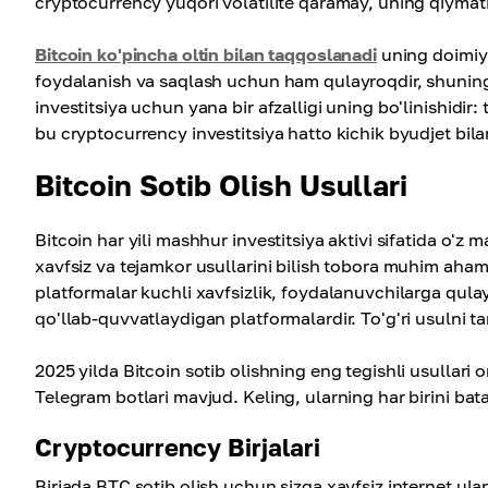
cryptocurrency yuqori volatilite qaramay, uning qiymat
Bitcoin ko'pincha oltin bilan taqqoslanadi
uning doimiyl
foydalanish va saqlash uchun ham qulayroqdir, shuning
investitsiya uchun yana bir afzalligi uning bo'linishidi
bu cryptocurrency investitsiya hatto kichik byudjet bi
Bitcoin Sotib Olish Usullari
Bitcoin har yili mashhur investitsiya aktivi sifatida o'
xavfsiz va tejamkor usullarini bilish tobora muhim aha
platformalar kuchli xavfsizlik, foydalanuvchilarga qulay i
qo'llab-quvvatlaydigan platformalardir. To'g'ri usulni 
2025 yilda Bitcoin sotib olishning eng tegishli usullari or
Telegram botlari mavjud. Keling, ularning har birini bataf
Cryptocurrency Birjalari
Birjada BTC sotib olish uchun sizga xavfsiz internet ul