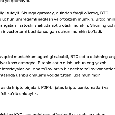
ini yo'qotmaydi.
igi tufayli. Shunga qaramay, oltindan farqli o'laroq, BTC
 uchun uni raqamli saqlash va o'tkazish mumkin. Bitcoinni
r: tangalarni satoshi shaklida sotib olish mumkin. Shuning uc
lan investorlarni boshlanadigan uchun mumkin bo'ladi.
z mavqeini mustahkamlaganligi sababli, BTC sotib olishning en
miyat kasb etmoqda. Bitcoin sotib olish uchun eng yaxshi
nterfeyslar, oqilona to'lovlar va bir nechta to'lov variantlar
tanlashda ushbu omillarni yodda tutish juda muhimdir.
asida kripto birjalari, P2P-birjalar, kripto bankomatlari va
sil ko'rib chiqaylik.
anishi va KYC jarayonini muvaffaqiyatli yakunlash uchun