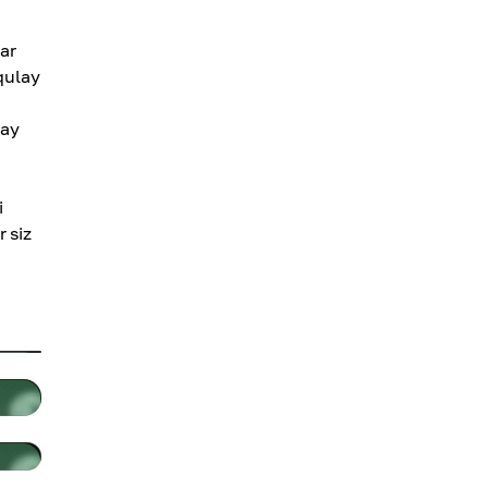
ar
qulay
day
i
r siz