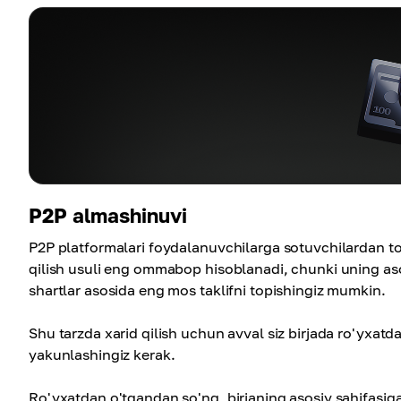
P2P almashinuvi
P2P platformalari foydalanuvchilarga sotuvchilardan to'g
qilish usuli eng ommabop hisoblanadi, chunki uning asosi
shartlar asosida eng mos taklifni topishingiz mumkin.
Shu tarzda xarid qilish uchun avval siz birjada ro'yxatda
yakunlashingiz kerak.
Ro'yxatdan o'tgandan so'ng, birjaning asosiy sahifasiga o'