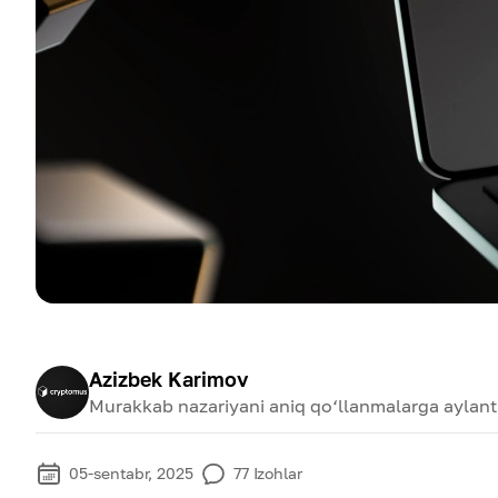
Azizbek Karimov
Murakkab nazariyani aniq qo‘llanmalarga aylanti
05-sentabr, 2025
77
Izohlar