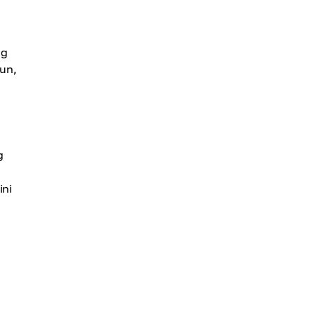
ng
hun,
g
ini