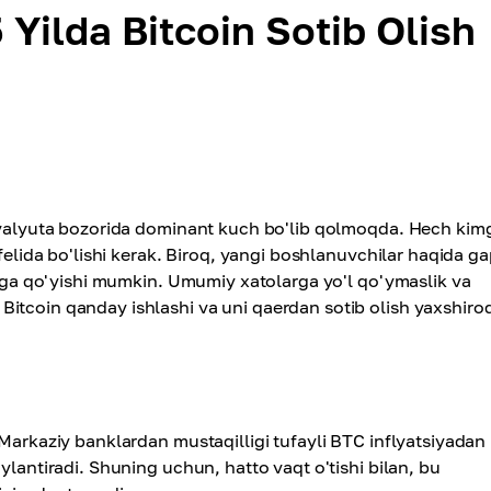
ilda Bitcoin Sotib Olish
tovalyuta bozorida dominant kuch bo'lib qolmoqda. Hech kimg
tfelida bo'lishi kerak. Biroq, yangi boshlanuvchilar haqida g
stiga qo'yishi mumkin. Umumiy xatolarga yo'l qo'ymaslik va
itcoin qanday ishlashi va uni qaerdan sotib olish yaxshiro
 Markaziy banklardan mustaqilligi tufayli BTC inflyatsiyadan
ylantiradi. Shuning uchun, hatto vaqt o'tishi bilan, bu