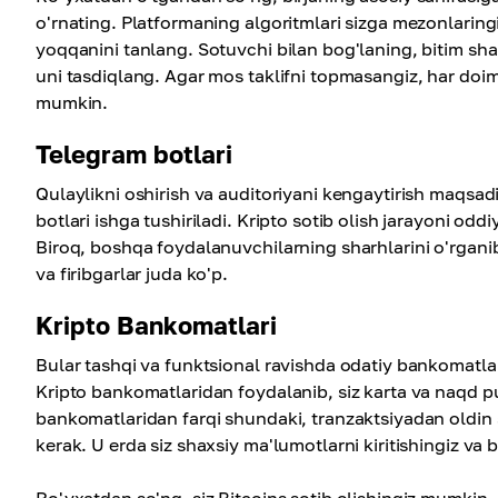
o'rnating. Platformaning algoritmlari sizga mezonlaring
yoqqanini tanlang. Sotuvchi bilan bog'laning, bitim sha
uni tasdiqlang. Agar mos taklifni topmasangiz, har doim
mumkin.
Telegram botlari
Qulaylikni oshirish va auditoriyani kengaytirish maqsad
botlari ishga tushiriladi. Kripto sotib olish jarayoni odd
Biroq, boshqa foydalanuvchilarning sharhlarini o'rganib,
va firibgarlar juda ko'p.
Kripto Bankomatlari
Bular tashqi va funktsional ravishda odatiy bankomatlar
Kripto bankomatlaridan foydalanib, siz karta va naqd pul
bankomatlaridan farqi shundaki, tranzaktsiyadan oldin 
kerak. U erda siz shaxsiy ma'lumotlarni kiritishingiz va