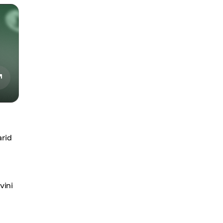
arid
vini