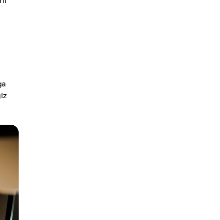
ni
ga
iz