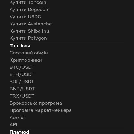
Купити Toncoin
Купити Dogecoin
Купити USDC
Купити Avalanche
Купити Shiba Inu
Купити Polygon
Торгівля
Спотовий обмін
Крипторинки
BTC/USDT
ETH/USDT
SOL/USDT
BNB/USDT
TRX/USDT
Брокерська програма
Програма маркетмейкера
Комісії
API
Платежі