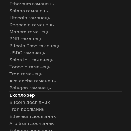
Ethereum гаманець
Solana гаманець
Litecoin гаманець
Dogecoin гаманець
Monero гаманець
BNB гаманець
Bitcoin Cash гаманець
USDC гаманець
Shiba Inu гаманець
Toncoin гаманець
Tron гаманець
Avalanche гаманець
Polygon гаманець
Експлорер
Bitcoin дослідник
Tron дослідник
Ethereum дослідник
Arbitrum дослідник
Polygon дослідник