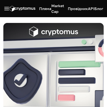
Market
Пляма
Провідник
API
Блог
Cap