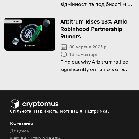
відмінності та подібності між
двома гігантами блокчейн-
мереж. Залишайтеся з нами!
Arbitrum Rises 18% Amid
Robinhood Partnership
Rumors
30 червня 2025 р.
13
коментарі
Find out why Arbitrum rallied
significantly on rumors of a
major partnership with
Robinhood.
Спільнота, Надійність, Мотивація, Підтримка.
Компанія
Додому
Керівництво бренду