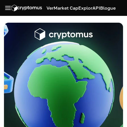
Ver
Market Cap
Explor
API
Blogue