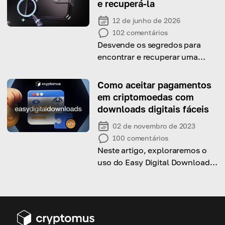
e recuperá-la
12 de junho de 2026
102
comentários
Desvende os segredos para
encontrar e recuperar uma
carteira encriptada perdida e
recupere os seus ativos digitais
Como aceitar pagamentos
com dicas de especialistas e
em criptomoedas com
estratégias comprovadas.
downloads digitais fáceis
02 de novembro de 2023
100
comentários
Neste artigo, exploraremos o
uso do Easy Digital Downloads
e seus benefícios para expandir
seu alcance de vendas global.