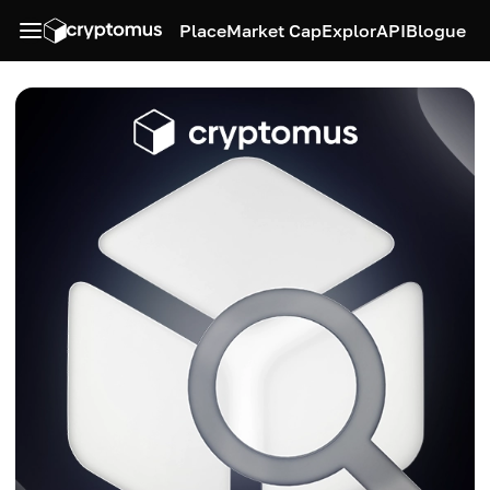
Place
Market Cap
Explor
API
Blogue