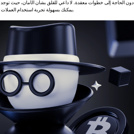
دون الحاجة إلى خطوات معقدة. لا داعي للقلق بشأن الأمان، حيث توج
أموالك. في Cryptomus، يمكنك بسهولة تجربة استخدام العملات المحددة ذات الخصوصية المحسنة عمليًا.