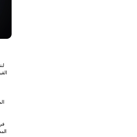
لنن
القي
ال
الم