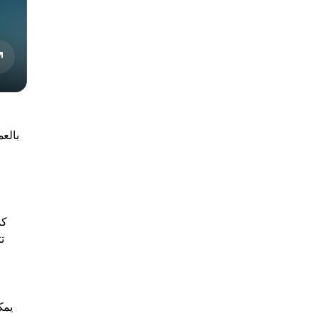
بالع
كم
ت