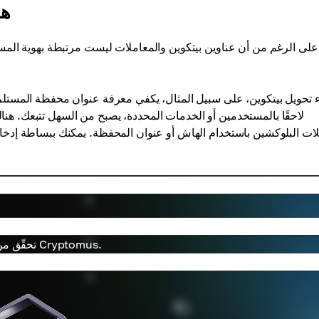
هل
على الرغم من أن عناوين بيتكوين والمعاملات ليست مرتبطة بهوية المس
ء تحويل بيتكوين، على سبيل المثال، يكفي معرفة عنوان محفظة المستلم
لاحقًا بالمستخدمين أو الخدمات المحددة، يصبح من السهل تتبعك. ه
ات البلوكشين باستخدام الهاش أو عنوان المحفظة. يمكنك ببساطة إدخ
تحقّق من حالة التحويلات وتفاصيل الكتل في مستكشف البلوكشين من Cryptomus.