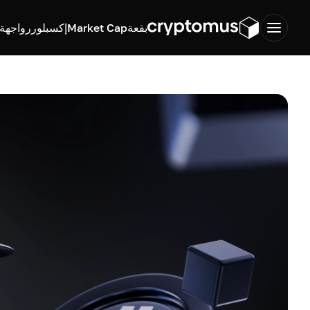
بقعة
Market Cap
إكسبلورر
واجهة ب