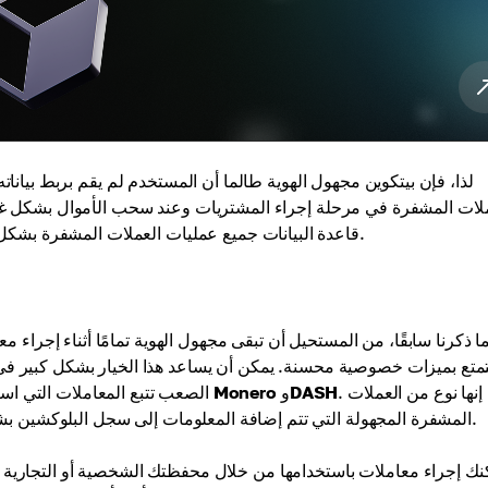
لذا، فإن بيتكوين مجهول الهوية طالما أن المستخدم لم يقم بربط بيانات
ملات المشفرة في مرحلة إجراء المشتريات وعند سحب الأموال بشكل غير 
قاعدة البيانات جميع عمليات العملات المشفرة بشكل علني، ويمكن لأي شخص الاطلاع على تاريخ المعاملات لأي عنوان.
ا ذكرنا سابقًا، من المستحيل أن تبقى مجهول الهوية تمامًا أثناء إجراء
تمتع بميزات خصوصية محسنة. يمكن أن يساعد هذا الخيار بشكل كبير في م
. إنها نوع من العملات
DASH
و
Monero
الصعب تتبع المعاملات التي استخدمت فيها هذه العملة المشفرة. بعض هذه الرموز "المحسنة" هي
المشفرة المجهولة التي تتم إضافة المعلومات إلى سجل البلوكشين بشكل مشوه، مما يجعل تتبع المستخدمين أكثر صعوبة بشكل ملحوظ.
. يمكنك إجراء معاملات 