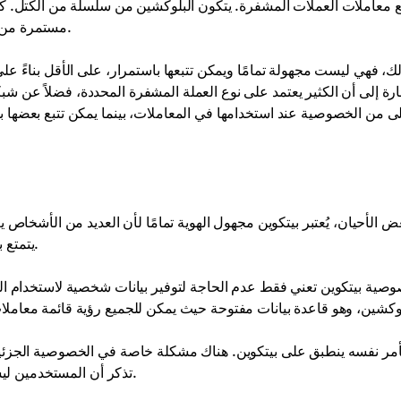
 معاملات العملات المشفرة. يتكون البلوكشين من سلسلة من الكتل. كل 
مستمرة من البيانات. تقوم الخوارزميات التشفيرية بتحديث وتأمين هذه البيانات.
ك، فهي ليست مجهولة تمامًا ويمكن تتبعها باستمرار، على الأقل بناءً ع
ارة إلى أن الكثير يعتمد على نوع العملة المشفرة المحددة، فضلاً عن 
ى من الخصوصية عند استخدامها في المعاملات، بينما يمكن تتبع بعضها 
 الأحيان، يُعتبر بيتكوين مجهول الهوية تمامًا لأن العديد من الأشخاص 
يتمتع بعدد من الميزات التي تسمح للمستخدمين بالحفاظ على الخصوصية.
صية بيتكوين تعني فقط عدم الحاجة لتوفير بيانات شخصية لاستخدام الشب
أمر نفسه ينطبق على بيتكوين. هناك مشكلة خاصة في الخصوصية الجزئية
تذكر أن المستخدمين ليسوا مجهولي الهوية بالكامل عند إجراء عملية تبادل العملة المشفرة.