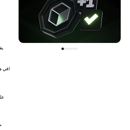
يق
في هذه المقالة، سنكتشف ما إذا كان صحيحًا أن العملات المشفرة غير قابلة للتتبع وإذا كانت معاملات بيتكوين على وجه الخصوص مجهولة. لنبدأ!
على
ح