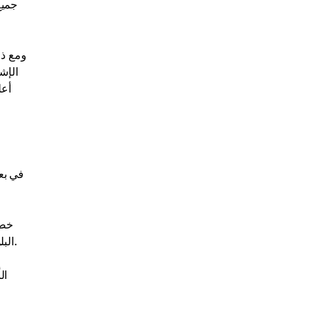
جميع
ومع ذل
الإش
أعل
في بعض
خصو
البلوكشين، وهو قاعدة بيانات مفتوحة حيث يمكن للجميع رؤية قائمة معاملات المستخدمين الآخرين، يمكن تتبع جميع الأنشطة هناك بشكل عام.
ال