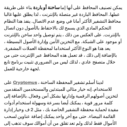
يمكن تصنيف المحافظ على أنها إما
ساخنة أو باردة
بناء على طريقة
عملها. المحافظ الباردة غير متصلة بالإنترنت ، لذا يطلق عليها غالبا
محافظ التشفير الأكثر أمانا في وضع عدم الاتصال. ينفذ هذا النظام
التحكم المادي الذي يسمح لك بالاحتفاظ بالأصول دون اتصال
بالإنترنت. على العكس من ذلك ، يتم توصيل واحد ساخن بالإنترنت
أو موجود على الشبكة. مع التخزين الآمن وإدارة الأصول البسيطة ،
يعد هذا هو النوع الأكثر استخداما لمحفظة العملات المشفرة.
بالإضافة إلى ذلك ، قد تعمل هذه المحافظ عبر الإنترنت حتى من
خلال متصفح عادي ، لذلك ليس من الضروري تثبيت برنامج تابع
لجهة خارجية للعمل.
، لدينا أسلم تشفير المحفظة الساخنة
Cryptomus
على
للاستخدام. إنه خيار مثالي للمبتدئين والمستخدمين المتقدمين
لتخزين أصولهم الرقمية وإدارتها بشكل آمن وفعال. بالإضافة إلى
كلمة مرور قوية ، يمكنك أيضا بسرعة وسهولة استخدام أدوات
مفيدة لحماية محفظة التشفير الخاصة بك ، مثل 2 ف وخيار إدارة
القائمة البيضاء. حتى مع آخر واحد يمكنك إضافة عناوين لسحب
الأموال فقط لذلك ولم تعد تقلق من أن أموالك سوف تذهب إلى