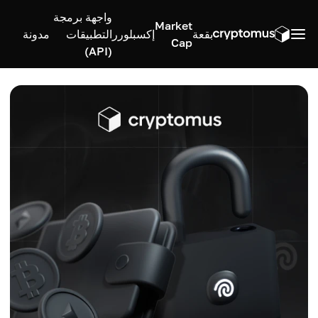
واجهة برمجة
Market
بقعة
إكسبلورر
التطبيقات
مدونة
Cap
(API)