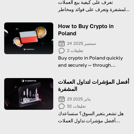
تعرف على كيفية بيع العملات
المشفرة وتعرف على فوائد ومخاطر
عملية بيع العملات المشفرة
How to Buy Crypto in
Poland
24 سبتمبر 2025
تعليقات
2
Buy crypto in Poland quickly
and securely — through
exchanges or local crypto
ATMs.
أفضل المؤشرات لتداول العملات
المشفرة
29 يناير 2025
تعليقات
92
هل تشعر بتغير السوق؟ ستساعدك
أفضل مؤشرات تداول العملات
المشفرة على الدخول والخروج وجني