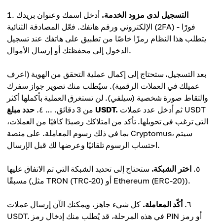
التسجيل لدى مزود الخدمة.
أدخل اسمك وعنوان بريدك
الإلكتروني ورقم هاتفك. فعّل المصادقة الثنائية (2FA) فورًا -
يتطلب هذا النظام رمزًا خاصًا من تطبيق على هاتفك عند تسجيل
الدخول إلى محفظتك أو إرسال الأموال.
بعد التسجيل، ستحتاج إلى إكمال عملية التحقق من الهوية (اعرف
عميلك في العملات الرقمية). سيُطلب منك تصوير جواز سفرك
والتقاط صورة شخصية (سيلفي). لن تستغرق العملية بأكملها أكثر
ثم أدخل عدد عملات USDT
حدد مبلغ USDT.
من 3 دقائق. ... ٤.
التي ترغب في تحويلها. تأكد من امتلاكك رصيدًا كافيًا من العملات،
بما في ذلك رسوم المعاملة. على منصة Cryptomus، سيتم
احتساب الرسوم تلقائيًا وعرضها لك قبل الإرسال.
٥.
اختر الشبكة.
ستحتاج إلى تحديد الشبكة التي تم الاتفاق عليها
مسبقًا (مثل TRON (TRC-20) أو Ethereum (ERC-20)).
٦.
أكّد المعاملة.
كل شيء جاهز، ويمكنك الآن إرسال عملات
USDT. في هذه المرحلة، قد يُطلب منك إدخال رمز PIN أو رمز