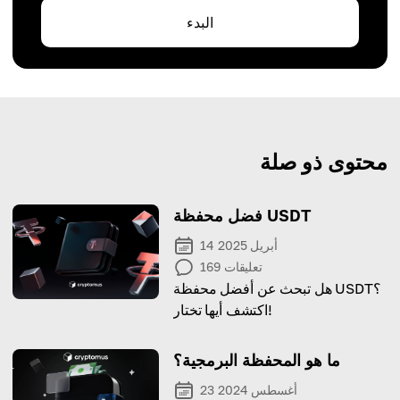
البدء
محتوى ذو صلة
فضل محفظة USDT
14 أبريل 2025
تعليقات
169
هل تبحث عن أفضل محفظة USDT؟
اكتشف أيها تختار!
ما هو المحفظة البرمجية؟
23 أغسطس 2024