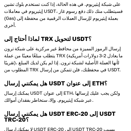
على شبكة إيثيريوم. في هذه الحالة، إذا كنت تستخدم بلوك تشين
إيثيريوم في معاملات USDT، فسيتطلب منك ذلك دفع رسوم غاز
(Gas) بعملة إيثيريوم لإرسال العملات الرقمية من محفظة إلى
أخرى.
لماذا أحتاج إلى TRX لتحويل USDT؟
إرسال الرموز المميزة من محافظ غير مركزية على شبكة ترون
يتطلب مبلغًا معينًا من عملة TRX (ما يعادل 2-3 دولارات أمريكية
تقريبًا)، لأنها العملة الأصلية لشبكة ترون. إذا لم يكن لديك المبلغ
المطلوب من TRX في محفظتك، فلن تتمكن من إرسال USDT.
هل يمكنني إرسال USDT إلى عنوان ETH؟
يمكنك إرسال USDT إلى عنوان ETH، ولكن يجب عليك إرسالها
عبر شبكة إيثيريوم. وإلا، ستخاطر بفقدان أموالك.
هل يمكنني إرسال USDT ERC-20 إلى USDT
TRC-20؟
لا يمكنك إرسال USDT ERC-20 إلى USDT TRC-20 بسبب