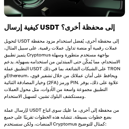
كيفية إرسال USDT إلى محفظة أخرى؟
لتحويل USDT إلى محفظة أخرى، يُفضل استخدام مزود محفظة
عملات رقمية أو منصة تداول عملات رقمية. على سبيل المثال،
يتميز تطبيق Cryptomus بواجهة مستخدم متطورة وسهلة
الاستخدام، مما يُمكّن حتى المبتدئين من استخدامه بسهولة. يدعم
التطبيق عملة USDT على الشبكات الشائعة، بما في ذلك TRON
وEthereum، ويحافظ على أمان عملاتك من خلال تشفير قوي،
وخيار المصادقة الثنائية (2FA) ورمز PIN. علاوة على ذلك، يوفر
التطبيق مجموعة واسعة من الأدوات، مثل محول العملات
ومستكشف البلوك تشين، لتسهيل الاستخدام.
لإرسال عملة USDT من محفظة إلى أخرى، ما عليك سوى اتباع
بضع خطوات بسيطة. تتشابه هذه الخطوات تقريبًا على جميع
المنصات، ولكن سنستخدم Cryptomus كمثال للتوضيح: