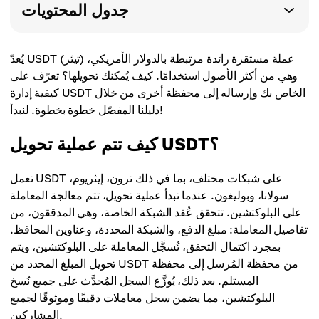
جدول المحتويات
يُعدّ USDT (تيثر) عملة مستقرة رائدة مرتبطة بالدولار الأمريكي،
وهي من أكثر الأصول استخدامًا. كيف يُمكنك تحويلها؟ تعرّف على
كيفية إدارة USDT الخاص بك وإرساله إلى محفظة أخرى من خلال
دليلنا المفصّل خطوة بخطوة. لنبدأ!
كيف تتم عملية تحويل USDT؟
تعمل USDT على شبكات مختلف، بما في ذلك ترون، إيثريوم،
سولانا، وبوليغون. عندما تبدأ عملية تحويل، تتم معالجة المعاملة
على البلوكتشين. تتحقق عُقد الشبكة الخاصة، وهي المدققون، من
تفاصيل المعاملة: مبلغ الدفع، والشبكة المحددة، وعناوين المحافظ.
بمجرد اكتمال التحقق، تُسجَّل المعاملة على البلوكتشين، ويتم
تحويل المبلغ المحدد من USDT من محفظة المُرسل إلى محفظة
المستلم. بعد ذلك، يُوزَّع السجل المُحدَّث على جميع نُسخ
البلوكتشين، مما يضمن سجل معاملات دقيقًا وموثوقًا لجميع
المشاركين.