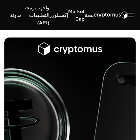
واجهة برمجة
Market
بقعة
إكسبلورر
التطبيقات
مدونة
Cap
(API)