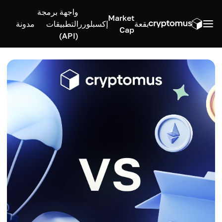
واجهة برمجة
Market
بقعة
إكسبلورر
التطبيقات
مدونة
Cap
(API)