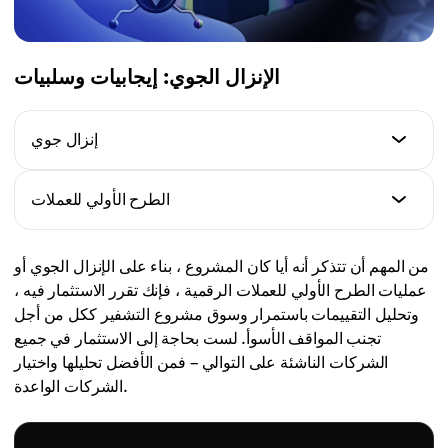
الإنزال الجوي: إيجابيات وسلبيات
إنزال جوي
الإيجابيات
الطرح الأولي للعملات
- جذب جمهور أكبر ومتنوع من خلال فرصة الحصول على
العملة المشفرة مجاناً، دون الحاجة إلى استثمار أموال
الإيجابيات
حقيقية.
من المهم أن تتذكر أنه أيا كان المشروع ، بناء على الإنزال الجوي أو
- أداة عالية الجودة وسريعة لجمع رأس المال.
- خيار الاستثمار الممتاز إذا كنت مبتدئًا في سوق العملات
عمليات الطرح الأولي للعملات الرقمية ، فإنك تقرر الاستثمار فيه ،
- تمويل المشاريع والأفكار المبتكرة التي يمكن أن تغير صناعة
المشفرة وتخشى مخاطر الاستثمار المحتملة.
وتحليل التقييمات باستمرار وسوق مشروع التشفير ككل من أجل
العملات المشفرة.
- لفت الانتباه إلى المشروع وإثارة اهتمام المستخدمين.
تجنب المواقف الأسوأ. لست بحاجة إلى الاستثمار في جميع
- يمكن شراء وبيع الرموز المميزة التي تم إصدارها كجزء من
الشركات الناشئة على التوالي – فمن الأفضل تحليلها واختيار
الطرح الأولي للعملات الرقمية (ICO) بسهولة في بورصات
الشركات الواعدة.
سلبيات
العملات المشفرة، مما يوفر سيولة كاملة للمستثمرين.
- الاستخدام واسع النطاق وسوء نوعية المشاريع.
- ارتفاع مخاطر الاحتيال أو التشكيك في موثوقية المشاريع.