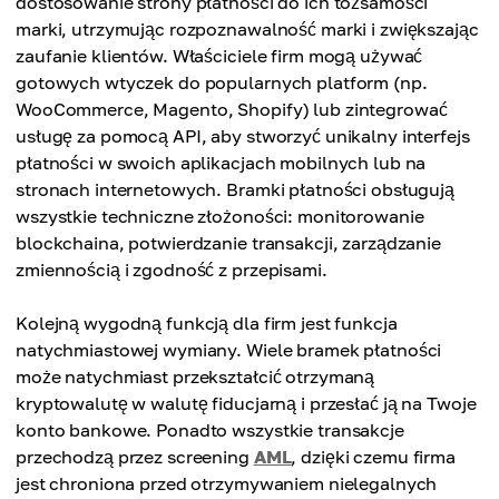
dostosowanie strony płatności do ich tożsamości
prywatne klucze.
marki, utrzymując rozpoznawalność marki i zwiększając
zaufanie klientów. Właściciele firm mogą używać
gotowych wtyczek do popularnych platform (np.
WooCommerce, Magento, Shopify) lub zintegrować
usługę za pomocą API, aby stworzyć unikalny interfejs
płatności w swoich aplikacjach mobilnych lub na
stronach internetowych. Bramki płatności obsługują
wszystkie techniczne złożoności: monitorowanie
blockchaina, potwierdzanie transakcji, zarządzanie
zmiennością i zgodność z przepisami.
Kolejną wygodną funkcją dla firm jest funkcja
natychmiastowej wymiany. Wiele bramek płatności
może natychmiast przekształcić otrzymaną
kryptowalutę w walutę fiducjarną i przesłać ją na Twoje
konto bankowe. Ponadto wszystkie transakcje
przechodzą przez screening
AML
, dzięki czemu firma
jest chroniona przed otrzymywaniem nielegalnych