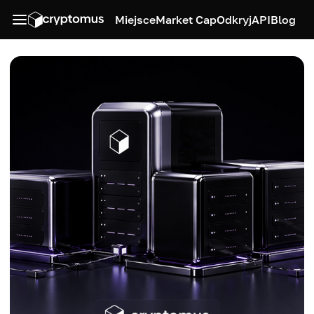
Miejsce
Market Cap
Odkryj
API
Blog