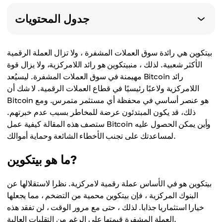
جدول المحتويات
بيتكوين هي رائدة سوق العملات المشفرة ، ولا تزال العملة الرقمية
الأكثر شعبية. لذلك ، منبيتكوين هو رائد اللامركزية، ولا يزال قوة
مهيمنة في سوق العملات المشفرة. ليسيُعد Bitcoin رائد
اللامركزية ولاعبًا رئيسيًا في قطاع العملات الرقمية. لا شك أن
Bitcoin هو عنصر أساسي في محفظة أي مستثمر متمرس. ومع
ذلك، قد يكون المبتدئون عرضة للمخاطر بسبب عدم خبرتهم.
ستصف هذه المقالة كيفية عمل Bitcoin وأين يمكن الحصول عليه
لمساعدتك على تجنب الأخطاء الشائعة وحماية أموالك.
ما هو بيتكوين?
بيتكوين هو في الأساس عملة رقمية لامركزية. نظرا لاستقلالها عن
البنوك المركزية ، فإن بيتكوين محمية من التضخم ، مما يجعلها
خيارا استثماريا جذابا. لذلك ، حتى مع مرور الوقت ، لن تفقد هذه
العملة المشفرة قيمتها على الرغم من التقلبات العالية.