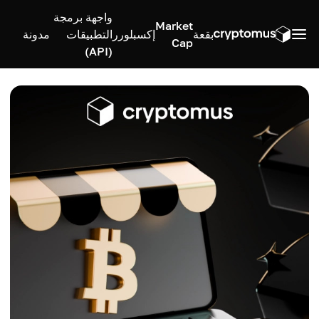
واجهة برمجة
Market
بقعة
إكسبلورر
التطبيقات
مدونة
Cap
(API)