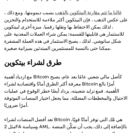
غالبا ما تتم مقارنة البيتكوين بالذهب
بسبب ديمومتها. ومع ذلك ،
على عكس الذهب ، فإن البيتكوين أكثر ملاءمة للاستخدام والتخزين
، لذلك يمكن الاحتفاظ بها ونقلها رقميا. ميزة أخرى لبيتكوين
للاستثمار هي قابليتها للقسمة: يمكن شراء العملات المعدنية على
شكل ساتوشي. لذلك ، يصبح الاستثمار في هذه العملة المشفرة
ممكنا حتى بالنسبة للمستثمرين المبتدئين بميزانية صغيرة.
طرق لشراء بيتكوين
مع ازدياد أهمية Bitcoin كأصل مالي شعبي عامًا بعد عام، يصبح
معرفة أكثر الطرق أمانًا واقتصادية لشراء Bitcoin أمرًا بالغ
الأهمية. فمع تزايد شعبيته، يزداد أيضًا خطر الوقوع في عمليات
الاحتيال والمخططات المضللة، مما يجعل اختيار المنصات الموثوقة
أمرًا ضروريًا.
تعد أفضل المنصات لشراء Bitcoin هي تلك التي توفر أمانًا قويًا،
مثل 2FA وسياسة AML. بالإضافة إلى ذلك، يجب أن تمكِّن المنصة