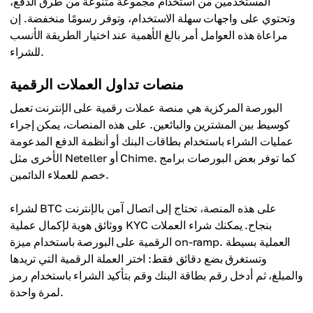
المستخدمين من استخدام مجموعة متنوعة من طرق الدفع،
وتحتوي على واجهات سهلة الاستخدام، وتوفر رسومًا منخفضة. إن
مراعاة هذه العوامل أمر بالغ الأهمية عند اختيار الطريقة الأنسب
للشراء.
منصات تداول العملات الرقمية
البورصة المركزية هي منصة عملات رقمية على الإنترنت تعمل
كوسيط بين المشترين والبائعين. على هذه المنصات، يمكن إجراء
عمليات الشراء باستخدام بطاقات البنك أو أنظمة الدفع المدعومة
الأخرى مثل Neteller أو Chime. كما توفر بعض البورصات برامج
خصم للعملاء الدائمين.
لشراء BTC على هذه المنصة، تحتاج إلى اتصال آمن بالإنترنت
ووثائق هوية لإكمال عملية KYC بنجاح. يمكنك شراء العملات
الرقمية على البورصة باستخدام ميزة on-ramp. العملية بسيطة
وتستغرق بضع دقائق فقط: اختر العملة الرقمية التي تريدها
والمبلغ، ثم أدخل رقم بطاقة البنك وقم بتأكيد الشراء باستخدام رمز
لمرة واحدة.