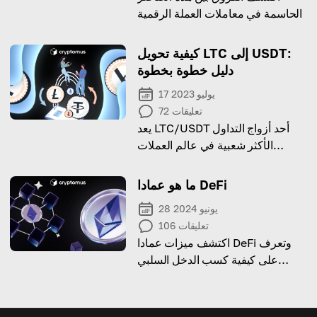
الحاسمة في معاملات العملة الرقمية
كيفية تحويل LTC إلى USDT:
دليل خطوة بخطوة
17 يوليو 2023
تعليقات
72
يعد LTC/USDT أحد أزواج التداول
الأكثر شعبية في عالم العملات
المشفرة. ولكن هل ستعمل من أجلك
ما هو عمادا DeFi
28 يونيو 2024
تعليقات
106
اكتشف ميزات عمادا DeFi وتعرف
على كيفية كسب الدخل السلبي
باستخدام هذه الطريقة!