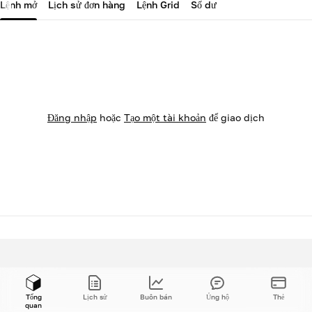
Lệnh mở
Lịch sử đơn hàng
Lệnh Grid
Số dư
Đăng nhập
hoặc
Tạo một tài khoản
để giao dịch
Tổng
Lịch sử
Buôn bán
Ủng hộ
Thẻ
quan