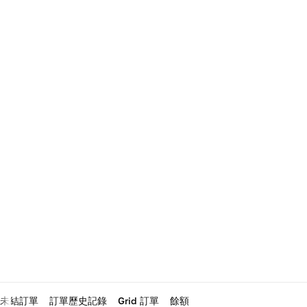
未結訂單
訂單歷史記錄
Grid 訂單
餘額