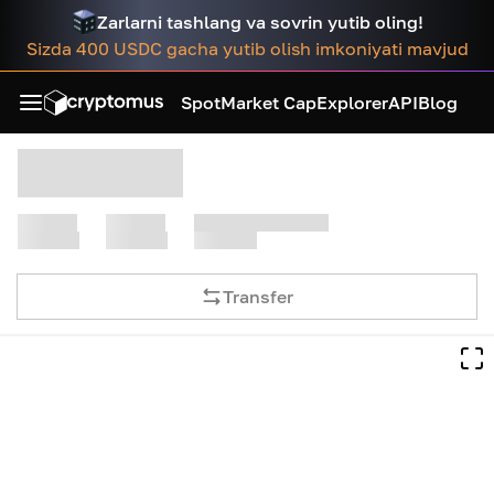
Zarlarni tashlang va sovrin yutib oling!
Sizda 400 USDC gacha yutib olish imkoniyati mavjud
Spot
Market Cap
Explorer
API
Blog
Transfer