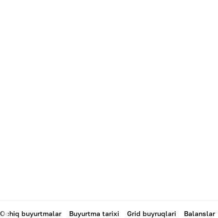
Ochiq buyurtmalar
Buyurtma tarixi
Grid buyruqlari
Balanslar