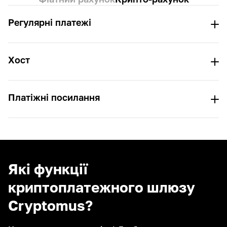
Регулярні платежі
+
0.001
Хост
10.00 TRX
TRON (TRC-20)
Платіжні посилання
Термін придатності
02:34:54
Які функції
TRON (TRC-20)
криптоплатежного шлюзу
Cryptomus?
Платіть за допомогою Cryptomus