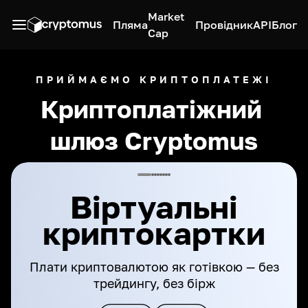
Market
Пляма
Провідник
API
Блог
Cap
ПРИЙМАЄМО КРИПТОПЛАТЕЖІ
Криптоплатіжний 
шлюз Cryptomus
Віртуальні
криптокартки
Плати криптовалютою як готівкою — без
трейдингу, без бірж