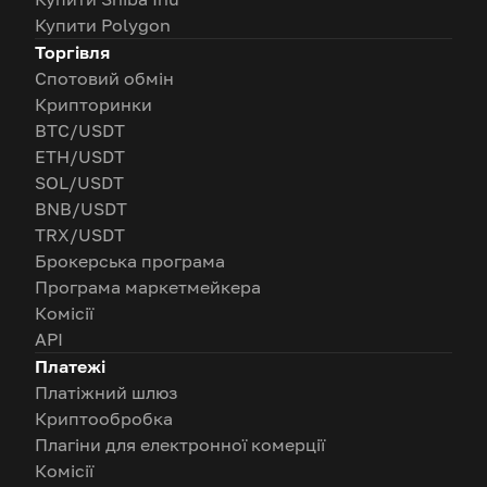
Купити Polygon
Торгівля
Спотовий обмін
Крипторинки
BTC/USDT
ETH/USDT
SOL/USDT
BNB/USDT
TRX/USDT
Брокерська програма
Програма маркетмейкера
Комісії
API
Платежі
Платіжний шлюз
Криптообробка
Плагіни для електронної комерції
Комісії