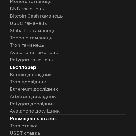
Monero гаманець
BNB гаманець
Bitcoin Cash гаманець
USDC гаманець
Shiba Inu гаманець
Toncoin гаманець
Tron гаманець
Avalanche гаманець
Polygon гаманець
Експлорер
Bitcoin дослідник
Tron дослідник
Ethereum дослідник
Arbitrum дослідник
Polygon дослідник
Avalanche дослідник
Розміщення ставок
Tron ставка
USDT ставка