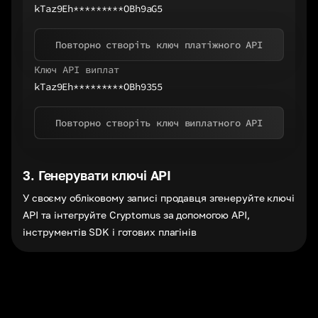
kTaz9Eh*********OBh9aG5
Повторно створіть ключ платіжного API
Ключ API виплат
kTaz9Eh*********OBh9355
Повторно створіть ключ виплатного API
3
.
Генерувати ключі API
У своєму обліковому записі продавця згенеруйте ключі
API та інтегруйте Cryptomus за допомогою API,
інструментів SDK і готових плагінів