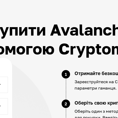
упити Avalanc
омогою Crypto
Отримайте безко
1
Зареєструйтеся на C
параметри гаманця.
Оберіть свою кри
2
Оберіть один з мето
для покупки. Введіть