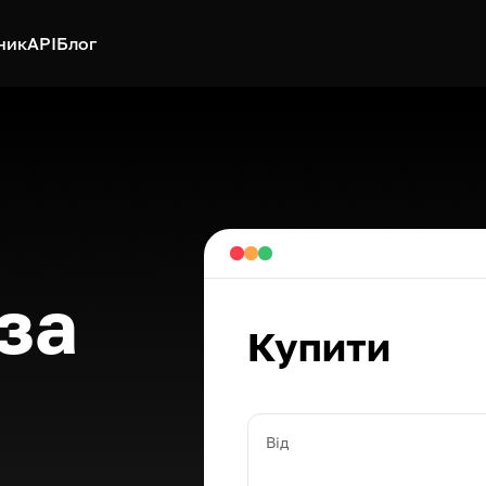
ник
API
Блог
за
Купити
Від