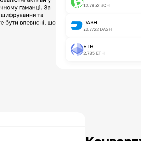
12.7852
BCH
чному гаманці. За
ї шифрування та
е бути впевнені, що
DASH
12.7722
DASH
ETH
2.785
ETH