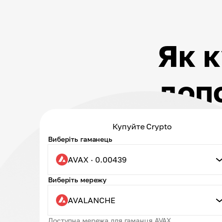
Як к
доп
Купуйте Crypto
Виберіть гаманець
AVAX · 0.00439
Виберіть мережу
AVALANCHE
Доступна мережа для гаманця AVAX