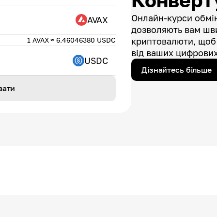
Конверт
Онлайн-курси обмін
AVAX
дозволяють вам шви
1 AVAX ≈ 6.46046380 USDC
криптовалюти, щоб
від ваших цифрових
USDC
Дізнайтесь більше
вати