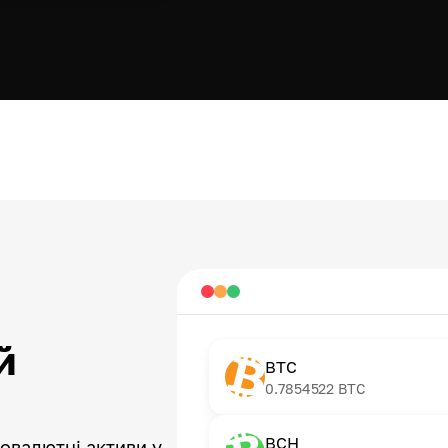
й
BTC
0.7854522
BTC
BCH
товалютні активи у