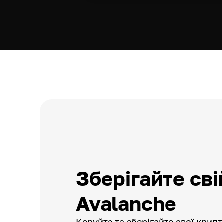
Зберігайте сві
Avalanche
Керуйте та зберігайте свої крип