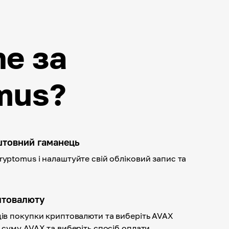
he за
mus?
штовний гаманець
ryptomus і налаштуйте свій обліковий запис та
птовалюту
дів покупки криптовалюти та виберіть AVAX
 суму AVAX та виберіть спосіб оплати.