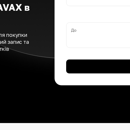
AVAX в
До
ля покупки
вий запис та
тків