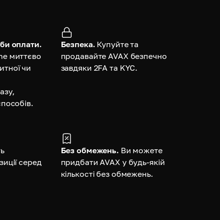
би оплати.
Безпека.
Купуйте та
he миттєво
продавайте AVAX безпечно
итної чи
завдяки 2FA та KYC.
азу,
способів.
ть
Без обмежень.
Ви можете
зиції серед
придбати AVAX у будь-якій
кількості без обмежень.