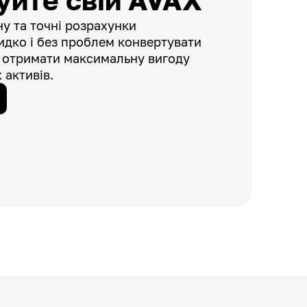
уйте свій AVAX
у та точні розрахунки
дко і без проблем конвертувати
 отримати максимальну вигоду
 активів.