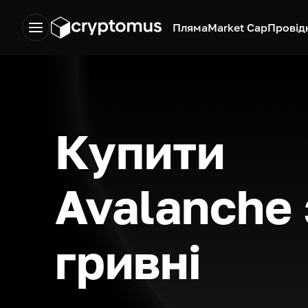
Пляма
Market Cap
Провід
Купити
Avalanche 
гривні