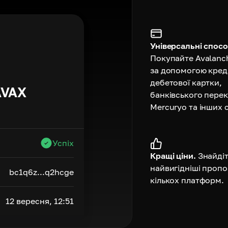
Універсальні спосо
Покупайте Avalanc
за допомогою кред
дебетової картки,
AVAX
банківського перек
Mercuryo та інших 
Успіх
Кращі ціни.
Знайді
найвигідніші пропо
bc1q6z...q2hcge
кількох платформ.
12 вересня, 12:51