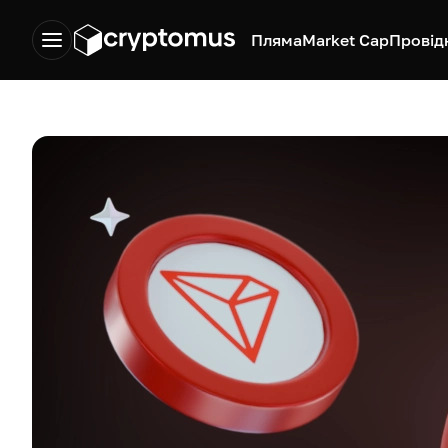
Пляма
Market Cap
Провід