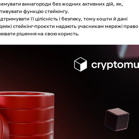
имувати винагороди без жодних активних дій, як,
ктивувати функцію стейкінгу.
тримувати її цілісність і безпеку, тому кошти й дані
 деякі стейкінг-проєкти надають учасникам мережі право
алювати рішення на свою користь.