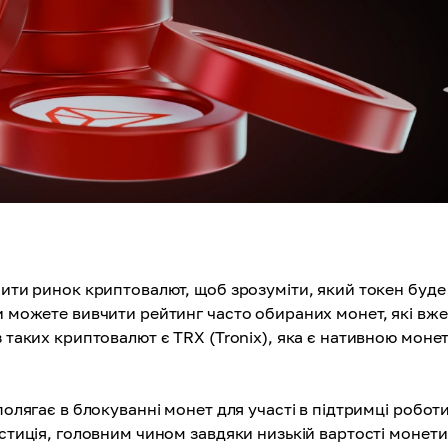
чити ринок криптовалют, щоб зрозуміти, який токен буде
и можете вивчити рейтинг часто обираних монет, які вже
з таких криптовалют є TRX (Tronix), яка є нативною моне
 полягає в блокуванні монет для участі в підтримці робот
естиція, головним чином завдяки низькій вартості монети