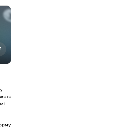
ну
ожете
мі
форму