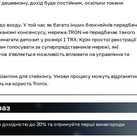
ї дешевизну, дохід буде постійним, оскільки токени
до входу. У той час як багато інших блокчейнів передба
механізмі консенсусу, мережа TRON не передбачає такого
магати депозит у розмірі 1 TRX. Крім простої реєстрації
ам голосувати за суперпредставників мережі, які
чів з'являється можливість впливати на управління та
ріантом для стейкінгу. Умови процесу можуть відрізняти
ь на користь Tronix.
раз
ю дохідністю до 20% та отримуйте перші винагороди