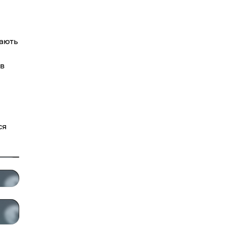
чають
 в
ся