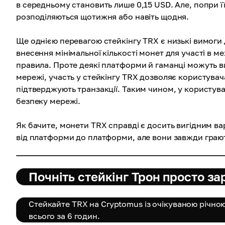
в середньому становить лише 0,15 USD. Але, попри ї
розподіляються щотижня або навіть щодня.
Ще однією перевагою стейкінгу TRX є низькі вимоги 
внесення мінімальної кількості монет для участі в 
правила. Проте деякі платформи й гаманці можуть ви
мережі, участь у стейкінгу TRX дозволяє користувач
підтверджують транзакції. Таким чином, у користува
безпеку мережі.
Як бачите, монети TRX справді є досить вигідним ва
від платформи до платформи, але вони завжди грают
Почніть стейкінг Трон просто за
Стейкайте TRX на Cryptomus із очікуваною річно
всього за 6 годин.