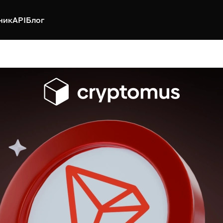
ник
API
Блог