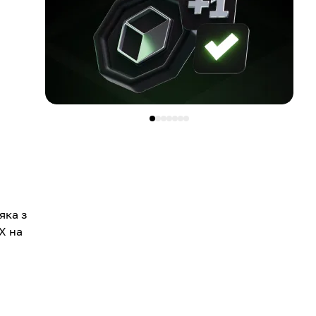
яка з
X на