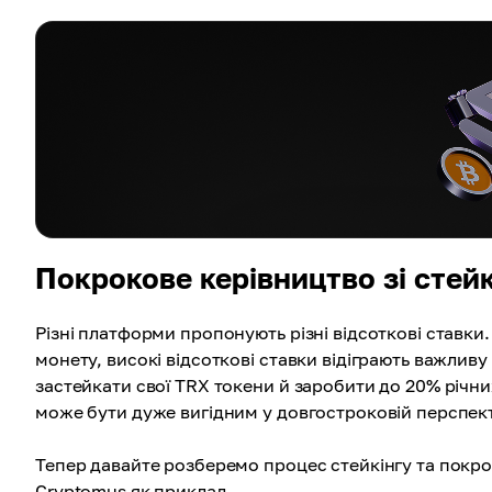
Покрокове керівництво зі стей
Різні платформи пропонують різні відсоткові ставки.
монету, високі відсоткові ставки відіграють важлив
застейкати свої TRX токени й заробити до 20% річн
може бути дуже вигідним у довгостроковій перспект
Тепер давайте розберемо процес стейкінгу та покр
Cryptomus як приклад.