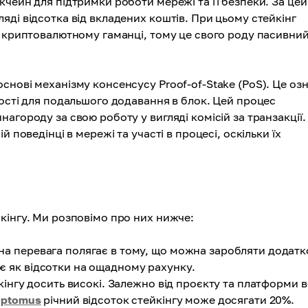
чейн для підтримки роботи мережі та її безпеки. За цей
ді відсотка від вкладених коштів. При цьому стейкінг
у криптовалютному гаманці, тому це свого роду пасивни
снові механізму консенсусу Proof-of-Stake (PoS). Це оз
ності для подальшого додавання в блок. Цей процес
инагороду за свою роботу у вигляді комісій за транзакції.
 поведінці в мережі та участі в процесі, оскільки їх
кінгу. Ми розповімо про них нижче:
на перевага полягає в тому, що можна заробляти додатк
є як відсотки на ощадному рахунку.
кінгу досить високі. Залежно від проєкту та платформи 
yptomus
річний відсоток стейкінгу може досягати 20%.