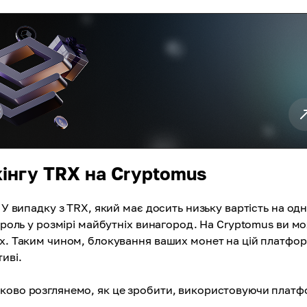
кінгу TRX на Cryptomus
 У випадку з TRX, який має досить низьку вартість на од
у роль у розмірі майбутніх винагород. На Cryptomus ви м
их. Таким чином, блокування ваших монет на цій платфор
иві.
оково розглянемо, як це зробити, використовуючи плат