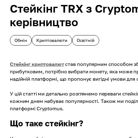
Стейкінг TRX з Crypto
керівництво
Обмін
Криптовалюти
Освітній
Стейкінг криптовалют
став популярним способом зб
прибутковим, потрібно вибрати монету, яка може п
надійній платформі, що пропонує вигідні умови для с
У цій статті ми детально розглянемо переваги стейкі
кожним днем набуває популярності. Також ми поділ
платформі Cryptomus.
Що таке стейкінг?