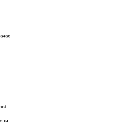
й
начає
ові
вони