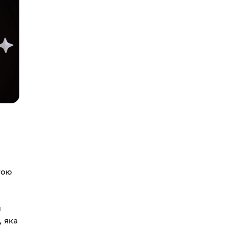
тою
и
, яка