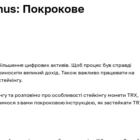
mus: Покрокове
ільшення цифрових активів. Щоб процес був справді
риносити великий дохід. Також важливо працювати на
тейкінгу.
нгу та розповімо про особливості стейкінгу монети TRX, 
имося з вами покроковою інструкцією, як застейкати TR