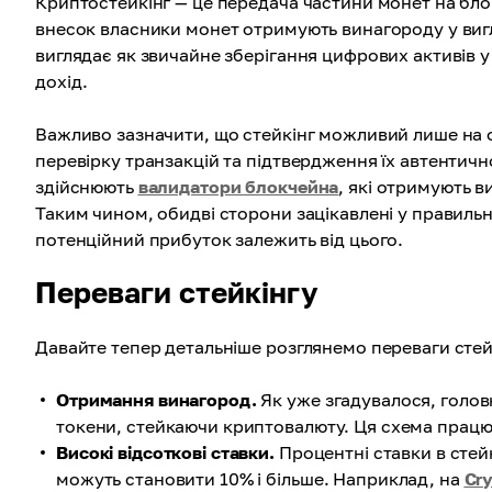
Криптостейкінг — це передача частини монет на блок
внесок власники монет отримують винагороду у вигля
виглядає як звичайне зберігання цифрових активів 
дохід.
Важливо зазначити, що стейкінг можливий лише на о
перевірку транзакцій та підтвердження їх автентич
здійснюють
валидатори блокчейна
, які отримують в
Таким чином, обидві сторони зацікавлені у правильній
потенційний прибуток залежить від цього.
Переваги стейкінгу
Давайте тепер детальніше розглянемо переваги стей
Отримання винагород.
Як уже згадувалося, голов
токени, стейкаючи криптовалюту. Ця схема працю
Високі відсоткові ставки.
Процентні ставки в стей
можуть становити 10% і більше. Наприклад, на
Cr