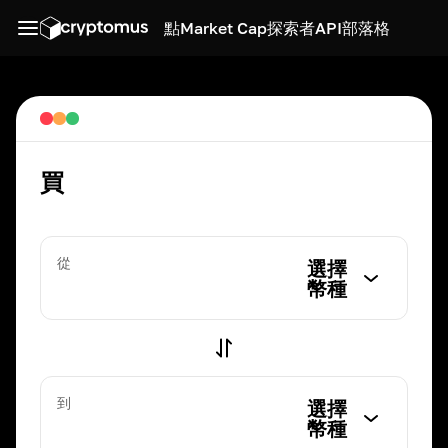
點
Market Cap
探索者
API
部落格
買
從
選擇
幣種
到
選擇
幣種