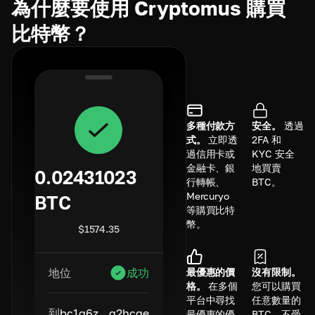
為什麼要使用 Cryptomus 購買
比特幣？
多種付款方
安全。
透過
式。
立即透
2FA 和
過信用卡或
KYC 安全
金融卡、銀
地買賣
0.02431023
行轉帳、
BTC。
Mercuryo
BTC
等購買比特
幣。
$
1574.35
最優惠的價
沒有限制。
地位
成功
格。
在多個
您可以購買
平台中尋找
任意數量的
到
bc1q6z...q2hcge
最優惠的優
BTC，不受