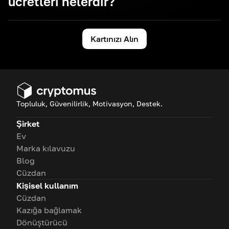
ücretleri nelerdir?
Kartınızı Alın
Kart basım ücreti: 4 dolar
Kart yükleme ücreti: %3,2
Ödeme işlemleri sırasında uygulanan işlem veya
dönüştürme ücretleri (değişebilir)
İsteğe bağlı bakım veya kullanılmama ücretleri
Topluluk, Güvenilirlik, Motivasyon, Destek.
(kart türüne bağlı olarak)
Şirket
Ev
Marka kılavuzu
Blog
Cüzdan
Kişisel kullanım
Cüzdan
Kazığa bağlamak
Dönüştürücü