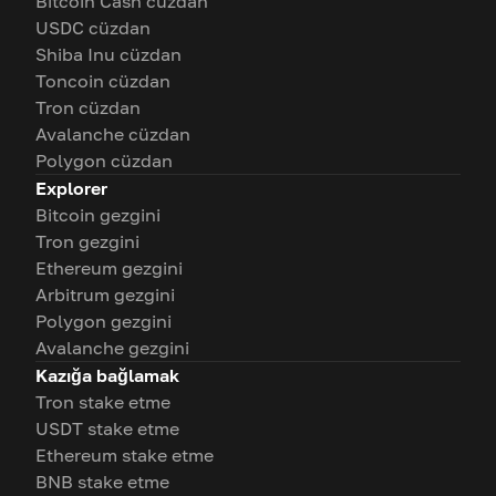
Bitcoin Cash cüzdan
USDC cüzdan
Shiba Inu cüzdan
Toncoin cüzdan
Tron cüzdan
Avalanche cüzdan
Polygon cüzdan
Explorer
Bitcoin gezgini
Tron gezgini
Ethereum gezgini
Arbitrum gezgini
Polygon gezgini
Avalanche gezgini
Kazığa bağlamak
Tron stake etme
USDT stake etme
Ethereum stake etme
BNB stake etme