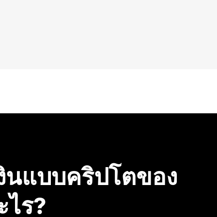
Wall
งินแบบคริปโตของ
ะไร?