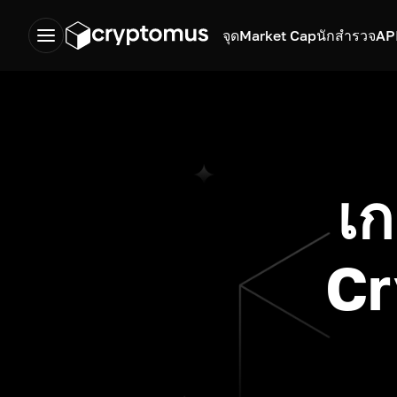
จุด
Market Cap
นักสำรวจ
AP
เก
Cr