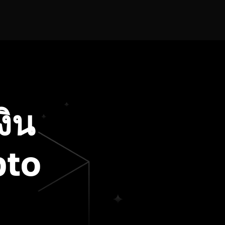
งิน
pto