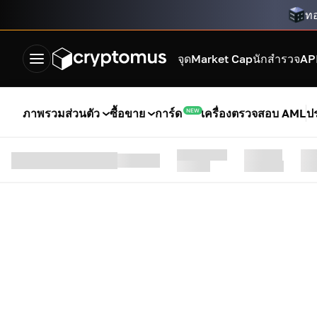
ทอ
จุด
Market Cap
นักสำรวจ
AP
ภาพรวม
ส่วนตัว
ซื้อขาย
การ์ด
เครื่องตรวจสอบ AML
ปร
NEW