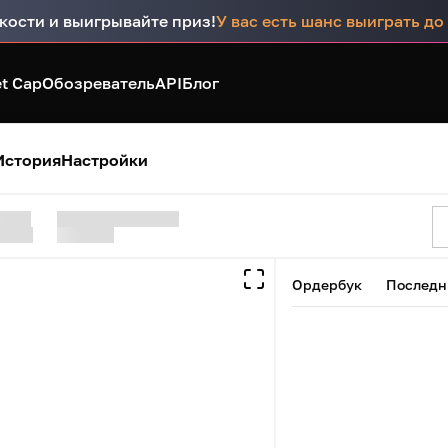
кости и выигрывайте приз!
У вас есть шанс выиграть д
t Cap
Обозреватель
API
Блог
История
Настройки
Ордербук
Последн