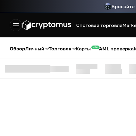
Бросайте 
Спотовая торговля
Marke
Обзор
Личный
Торговля
Карты
AML проверка
NEW