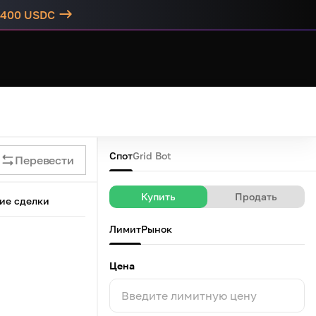
о 400 USDC
Спот
Grid Bot
Перевести
Купить
Продать
ие сделки
Лимит
Рынок
Цена
Введите лимитную цену