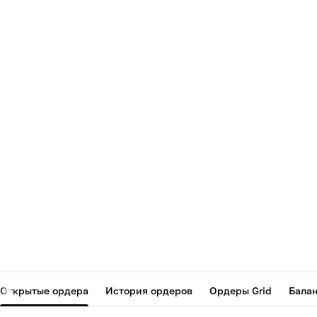
Открытые ордера
История ордеров
Ордеры Grid
Бала