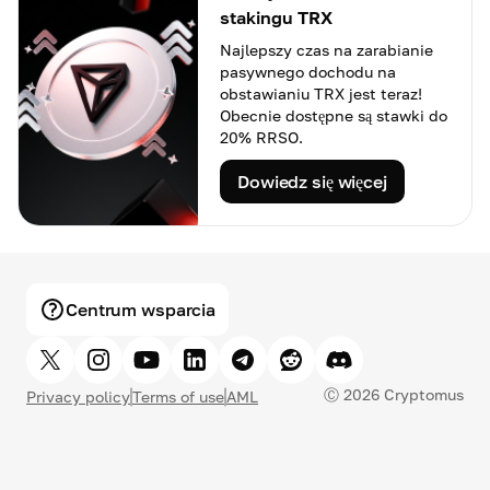
zmienności, ryzyku odblokowania podaży i zmianom
stakingu TRX
nastrojów inwestorów, co czyni go bardziej
Najlepszy czas na zarabianie
odpowiednim dla spekulacyjnych inwestorów niż dla
pasywnego dochodu na
tych, którzy szukają stabilnych, długoterminowych
obstawianiu TRX jest teraz!
Obecnie dostępne są stawki do
aktywów.
20% RRSO.
Dowiedz się więcej
Centrum wsparcia
Polecaj i zarabiaj
Nagrody Hub
Skorzystaj z okazji, aby zarobić na wszystkich, których
Dołącz do działań i zdobądź atrakcyjne nagrody w Hub
się odwołujesz.
Rewards.
Ⓒ
2026
Cryptomus
Privacy policy
Terms of use
AML
Udostępnij
Zarabiać pieniądze