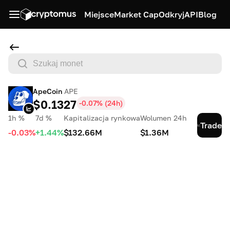
Miejsce
Market Cap
Odkryj
API
Blog
ApeCoin
APE
$0.1327
-0.07
% (
24h
)
1h %
7d %
Kapitalizacja rynkowa
Wolumen 24h
Trade
-0.03%
+1.44%
$132.66M
$1.36M