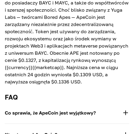
do posiadaczy BAYC i MAYC, a także do współtwórców
i szerszej społeczności. Choć blisko związany z Yuga
Labs — twórcami Bored Apes — ApeCoin jest
zarządzany niezależnie przez zdecentralizowaną
społeczność. Token jest używany do zarządzania,
rozwoju ekosystemu oraz jako środek wymiany w
projektach Web3 i aplikacjach metaverse powiązanych
z uniwersum BAYC. Obecnie APE jest notowany po
cenie
$0.1327
, z kapitalizacją rynkową wynoszącą
{{currency}}{{marketcap}}. Najniższa cena w ciągu
ostatnich 24 godzin wyniosła
$0.1309
USD, a
najwyższa osiągnęła
$0.1336
USD.
FAQ
Co sprawia, że ApeCoin jest wyjątkowy?
ApeCoin jest wyjątkowy, ponieważ łączy kulturowy