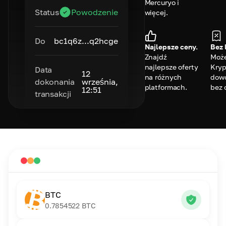
Mercuryo i
Status
Powodzenie
więcej.
Do
bc1q6z...q2hcge
Najlepsze ceny.
Bez 
Znajdź
Może
najlepsze oferty
Kryp
Data
12
na różnych
dowo
dokonania
września,
platformach.
bez 
12:51
transakcji
BTC
0.7854522
BTC