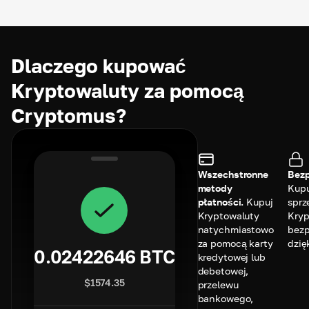
Dlaczego kupować
Kryptowaluty za pomocą
Cryptomus?
Wszechstronne
Bezp
metody
Kupu
płatności.
Kupuj
sprz
Kryptowaluty
Kryp
natychmiastowo
bezp
za pomocą karty
dzię
0.02422646
BTC
kredytowej lub
debetowej,
$
1574.35
przelewu
bankowego,