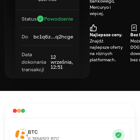
bankowego,
Mercuryo i
więcej.
Status
Powodzenie
Najlepsze ceny.
Bez 
Do
bc1q6z...q2hcge
Znajdź
Może
najlepsze oferty
DOG
na różnych
dowo
Data
12
platformach.
bez 
dokonania
września,
12:51
transakcji
BTC
0.7854522
BTC