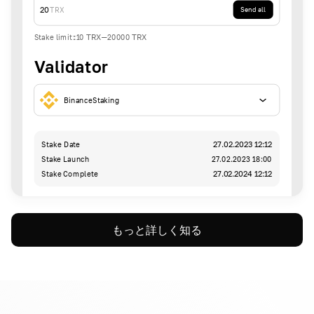
20
TRX
Send all
Stake limit
:
10
TRX
-
20000
TRX
Validator
BinanceStaking
Stake Date
27.02.2023 12:12
Stake Launch
27.02.2023 18:00
Stake Complete
27.02.2024 12:12
もっと詳しく知る