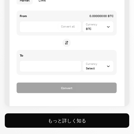
Market
Limit
From
0.00000000 BTC
Currency
Convert all
BTC
To
Currency
Select
Convert
もっと詳しく知る