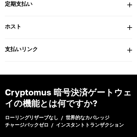
定期支払い
+
0.001
ホスト
10.00 TRX
TRON (TRC-20)
支払いリンク
有効期限
02:34:54
Cryptomus 暗号決済ゲートウェ
TRON (TRC-20)
イの機能とは何ですか?
ローリングリザーブなし
/
世界的なカバレッジ
クリプトマスで支払う
チャージバックゼロ
/
インスタントトランザクション