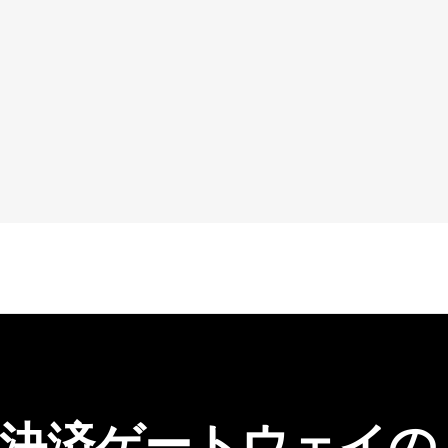
ま
Wall
 暗号決済ゲートウェイの