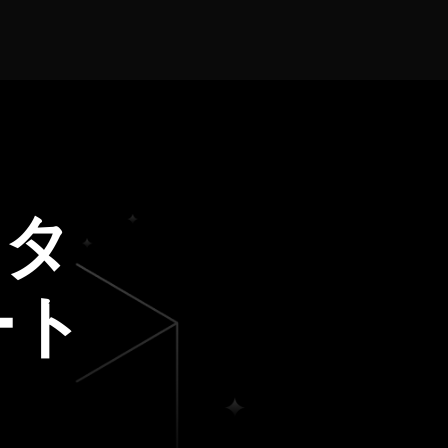
ジタ
ート