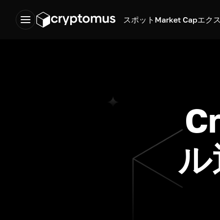
スポット
Market Cap
エク
C
ル