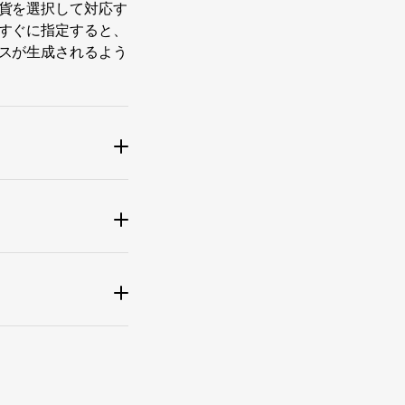
貨を選択して対応す
すぐに指定すると、
スが生成されるよう
10.00 TRX
TRON (TRC-20)
有効期限
02:34:54
TRON (TRC-20)
クリプト