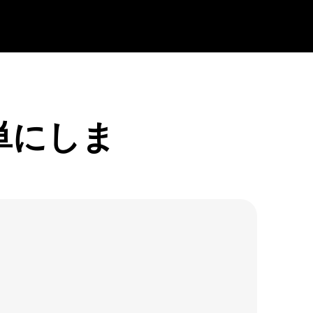
単にしま
書
暗号通貨請求書
+
0.001