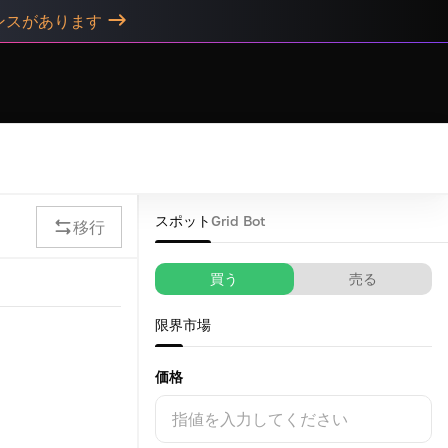
ャンスがあります
スポット
Grid Bot
移行
買う
売る
限界
市場
価格
指値を入力してください