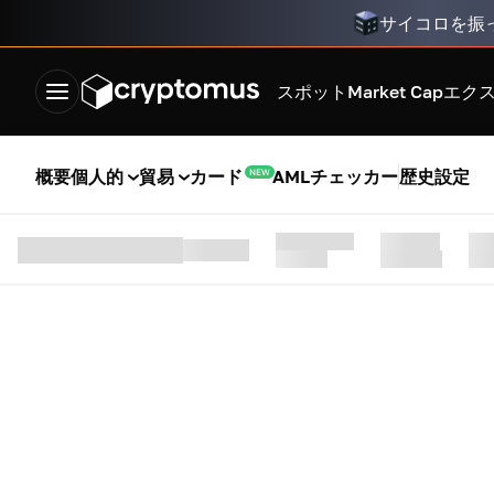
サイコロを振
スポット
Market Cap
エク
概要
個人的
貿易
カード
AMLチェッカー
歴史
設定
NEW