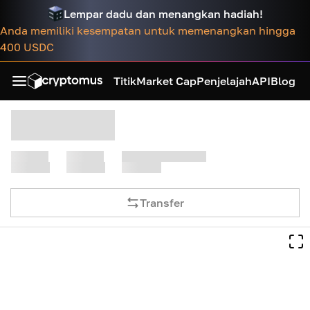
Lempar dadu dan menangkan hadiah!
Anda memiliki kesempatan untuk memenangkan hingga
400 USDC
Titik
Market Cap
Penjelajah
API
Blog
Transfer