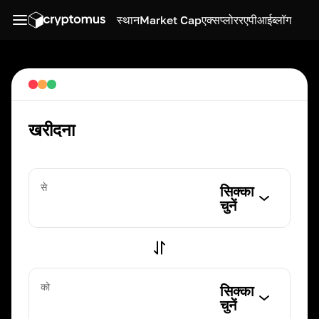
स्थान
Market Cap
एक्सप्लोरर
एपीआई
ब्लॉग
खरीदना
से
सिक्का
चुनें
को
सिक्का
चुनें