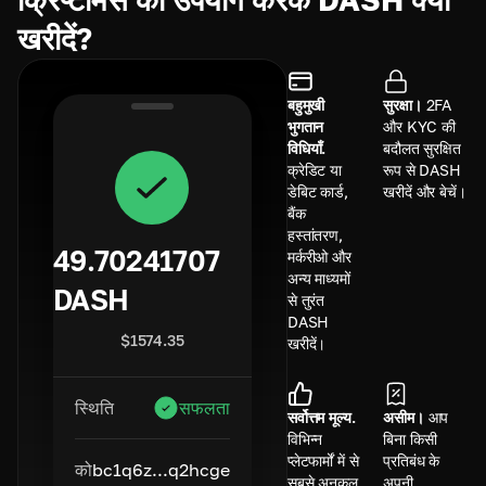
खरीदें?
बहुमुखी
सुरक्षा।
2FA
भुगतान
और KYC की
विधियाँ.
बदौलत सुरक्षित
क्रेडिट या
रूप से DASH
डेबिट कार्ड,
खरीदें और बेचें।
बैंक
हस्तांतरण,
49.70241707
मर्करीओ और
अन्य माध्यमों
DASH
से तुरंत
DASH
$
1574.35
खरीदें।
स्थिति
सफलता
सर्वोत्तम मूल्य.
असीम।
आप
विभिन्न
बिना किसी
प्लेटफार्मों में से
प्रतिबंध के
को
bc1q6z...q2hcge
सबसे अनुकूल
अपनी