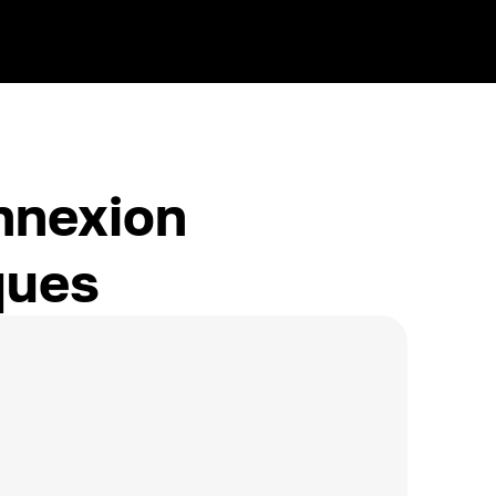
onnexion
ques
acture cryptée
+
0.001