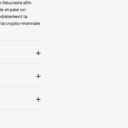
 fiduciaire afin
e et paie un
diatement la
10.00 TRX
e la crypto-monnaie
TRON (TRC-20)
Date d'expiration
02:34:54
TRON (TRC-20)
Payez av