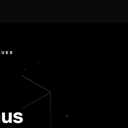
QUES
e
mus