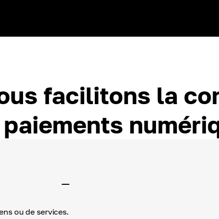
us facilitons la c
 paiements numéri
Facture Fiat
F
ens ou de services.