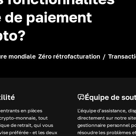
e de paiement
pto?
re mondiale
Zéro rétrofacturation
/
Transact
ilité
Équipe de sou
entrants en pièces
L'équipe d'assistance, di
a crypto-monnaie, tout
directement sur notre sit
ue de retrait, qui vous
gestionnaire personnel p
ise préférée - et les deux
résoudre les problèmes e