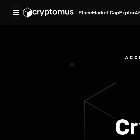
Place
Market Cap
Explor
A
ACC
Cr