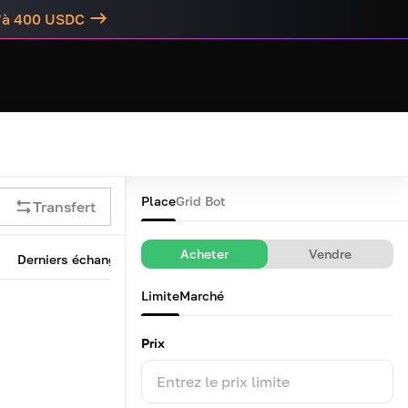
u'à 400 USDC
Place
Grid Bot
Transfert
Acheter
Vendre
Derniers échanges
Limite
Marché
Prix
Entrez le prix limite