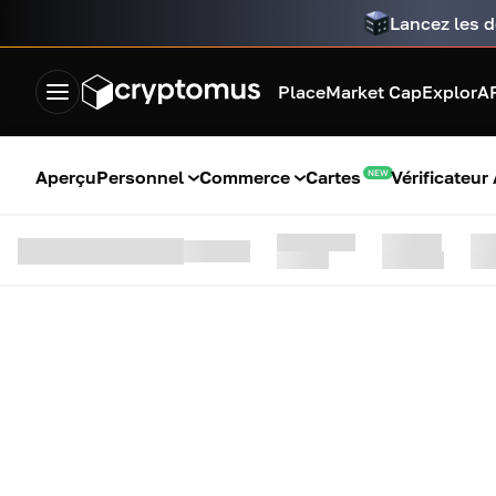
Lancez les d
Place
Market Cap
Explor
A
Aperçu
Personnel
Commerce
Cartes
Vérificateur
NEW