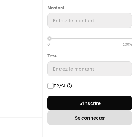
Montant
Entrez le montant
0
100%
Total
Entrez le montant
TP/SL
S'inscrire
Se connecter