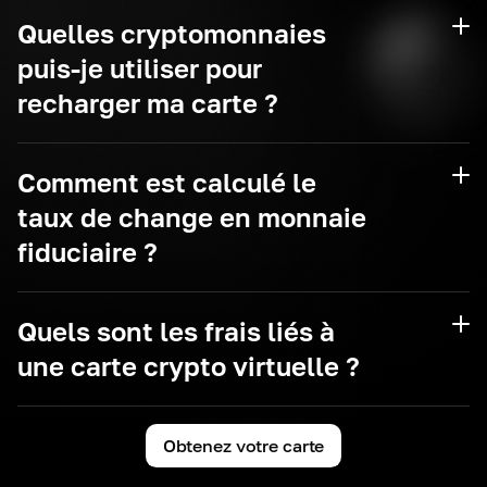
Quelles cryptomonnaies
puis-je utiliser pour
recharger ma carte ?
Comment est calculé le
taux de change en monnaie
USDT
fiduciaire ?
USDC
Quels sont les frais liés à
une carte crypto virtuelle ?
Obtenez votre carte
Frais d'émission de la carte : 4 $