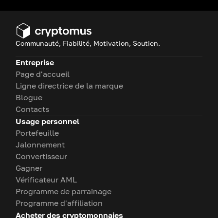
Frais de recharge de carte : 3,2 %
Frais de transaction ou de conversion lors des
paiements (peuvent varier)
Frais d'entretien ou d'inactivité facultatifs (selon
Communauté, Fiabilité, Motivation, Soutien.
le type de carte)
Entreprise
Page d'accueil
Ligne directrice de la marque
Blogue
Contacts
Usage personnel
Portefeuille
Jalonnement
Convertisseur
Gagner
Vérificateur AML
Programme de parrainage
Programme d'affiliation
Acheter des cryptomonnaies