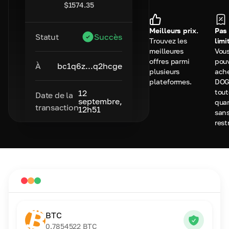
$
1574.35
Meilleurs prix.
Pas
Statut
Succès
Trouvez les
limi
meilleures
Vou
offres parmi
pou
À
bc1q6z...q2hcge
plusieurs
ach
plateformes.
DOG
tou
12
Date de la
septembre,
qua
transaction
12h51
san
rest
BTC
0.7854522
BTC