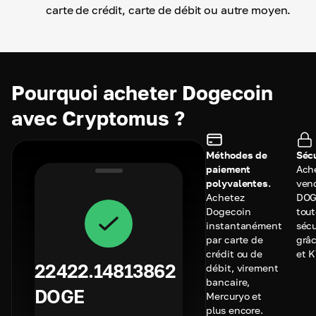
carte de crédit, carte de débit ou autre moyen.
Pourquoi acheter Dogecoin
avec Cryptomus ?
Méthodes de
Sécu
paiement
Ach
polyvalentes.
ven
Achetez
DOG
Dogecoin
tou
instantanément
sécu
par carte de
grâc
crédit ou de
et 
22422.14813862
débit, virement
bancaire,
DOGE
Mercuryo et
plus encore.