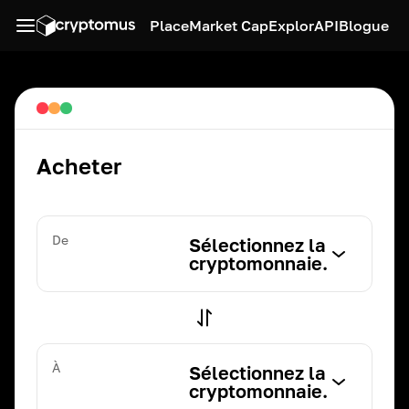
Place
Market Cap
Explor
API
Blogue
Acheter
De
Sélectionnez la
cryptomonnaie.
À
Sélectionnez la
cryptomonnaie.